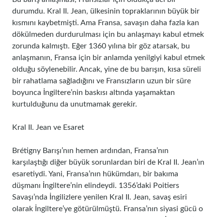
durumdu. Kral II. Jean, ülkesinin topraklarının büyük bir
kısmını kaybetmişti. Ama Fransa, savaşın daha fazla kan
dökülmeden durdurulması için bu anlaşmayı kabul etmek
zorunda kalmıştı. Eğer 1360 yılına bir göz atarsak, bu
anlaşmanın, Fransa için bir anlamda yenilgiyi kabul etmek
olduğu söylenebilir. Ancak, yine de bu barışın, kısa süreli
bir rahatlama sağladığını ve Fransızların uzun bir süre
boyunca İngiltere’nin baskısı altında yaşamaktan
kurtulduğunu da unutmamak gerekir.
Kral II. Jean ve Esaret
Brétigny Barışı’nın hemen ardından, Fransa’nın
karşılaştığı diğer büyük sorunlardan biri de Kral II. Jean’ın
esaretiydi. Yani, Fransa’nın hükümdarı, bir bakıma
düşmanı İngiltere’nin elindeydi. 1356’daki Poitiers
Savaşı’nda İngilizlere yenilen Kral II. Jean, savaş esiri
olarak İngiltere’ye götürülmüştü. Fransa’nın siyasi gücü o