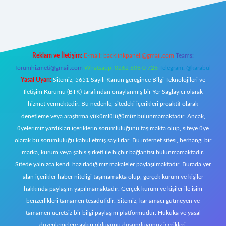
texper.xyz/
Reklam ve İletişim:
E-mail:
backlinkpaneli@gmail.com
Teams:
forumhizmeti@gmail.com
Whatsapp: 0262 606 0 726
Telegram: @karabul
Yasal Uyarı:
Sitemiz, 5651 Sayılı Kanun gereğince Bilgi Teknolojileri ve
İletişim Kurumu (BTK) tarafından onaylanmış bir Yer Sağlayıcı olarak
hizmet vermektedir. Bu nedenle, sitedeki içerikleri proaktif olarak
denetleme veya araştırma yükümlülüğümüz bulunmamaktadır. Ancak,
üyelerimiz yazdıkları içeriklerin sorumluluğunu taşımakta olup, siteye üye
olarak bu sorumluluğu kabul etmiş sayılırlar. Bu internet sitesi, herhangi bir
marka, kurum veya şahıs şirketi ile hiçbir bağlantısı bulunmamaktadır.
Sitede yalnızca kendi hazırladığımız makaleler paylaşılmaktadır. Burada yer
alan içerikler haber niteliği taşımamakta olup, gerçek kurum ve kişiler
hakkında paylaşım yapılmamaktadır. Gerçek kurum ve kişiler ile isim
benzerlikleri tamamen tesadüfidir. Sitemiz, kar amacı gütmeyen ve
tamamen ücretsiz bir bilgi paylaşım platformudur. Hukuka ve yasal
düzenlemelere aykırı olduğunu düşündüğünüz içerikleri,