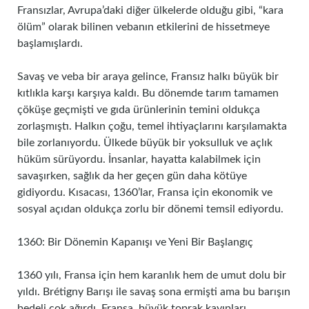
Fransızlar, Avrupa’daki diğer ülkelerde olduğu gibi, “kara
ölüm” olarak bilinen vebanın etkilerini de hissetmeye
başlamışlardı.
Savaş ve veba bir araya gelince, Fransız halkı büyük bir
kıtlıkla karşı karşıya kaldı. Bu dönemde tarım tamamen
çöküşe geçmişti ve gıda ürünlerinin temini oldukça
zorlaşmıştı. Halkın çoğu, temel ihtiyaçlarını karşılamakta
bile zorlanıyordu. Ülkede büyük bir yoksulluk ve açlık
hüküm sürüyordu. İnsanlar, hayatta kalabilmek için
savaşırken, sağlık da her geçen gün daha kötüye
gidiyordu. Kısacası, 1360’lar, Fransa için ekonomik ve
sosyal açıdan oldukça zorlu bir dönemi temsil ediyordu.
1360: Bir Dönemin Kapanışı ve Yeni Bir Başlangıç
1360 yılı, Fransa için hem karanlık hem de umut dolu bir
yıldı. Brétigny Barışı ile savaş sona ermişti ama bu barışın
bedeli çok ağırdı. Fransa, büyük toprak kayıpları