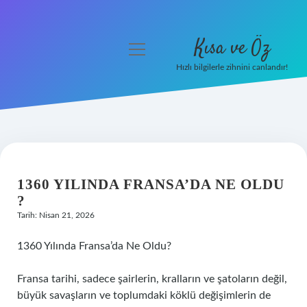
Kısa ve Öz
menüyü
aç
Hızlı bilgilerle zihnini canlandır!
Anasayfa
Gizlilik Politikası
Yasal Uyarı
1360 YILINDA FRANSA’DA NE OLDU
Hakkımızda
?
Tarih: Nisan 21, 2026
1360 Yılında Fransa’da Ne Oldu?
Fransa tarihi, sadece şairlerin, kralların ve şatoların değil,
büyük savaşların ve toplumdaki köklü değişimlerin de