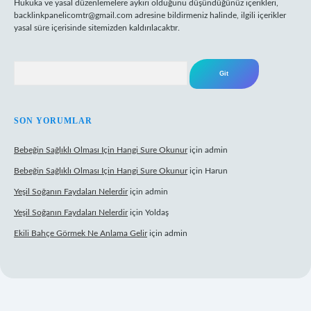
Hukuka ve yasal düzenlemelere aykırı olduğunu düşündüğünüz içerikleri,
backlinkpanelicomtr@gmail.com
adresine bildirmeniz halinde, ilgili içerikler
yasal süre içerisinde sitemizden kaldırılacaktır.
Arama
SON YORUMLAR
Bebeğin Sağlıklı Olması Için Hangi Sure Okunur
için
admin
Bebeğin Sağlıklı Olması Için Hangi Sure Okunur
için
Harun
Yeşil Soğanın Faydaları Nelerdir
için
admin
Yeşil Soğanın Faydaları Nelerdir
için
Yoldaş
Ekili Bahçe Görmek Ne Anlama Gelir
için
admin