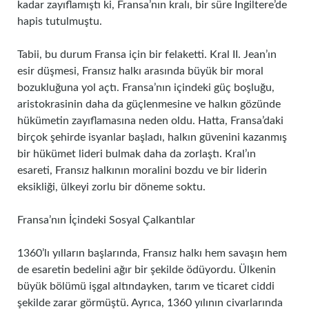
kadar zayıflamıştı ki, Fransa’nın kralı, bir süre İngiltere’de
hapis tutulmuştu.
Tabii, bu durum Fransa için bir felaketti. Kral II. Jean’ın
esir düşmesi, Fransız halkı arasında büyük bir moral
bozukluğuna yol açtı. Fransa’nın içindeki güç boşluğu,
aristokrasinin daha da güçlenmesine ve halkın gözünde
hükümetin zayıflamasına neden oldu. Hatta, Fransa’daki
birçok şehirde isyanlar başladı, halkın güvenini kazanmış
bir hükümet lideri bulmak daha da zorlaştı. Kral’ın
esareti, Fransız halkının moralini bozdu ve bir liderin
eksikliği, ülkeyi zorlu bir döneme soktu.
Fransa’nın İçindeki Sosyal Çalkantılar
1360’lı yılların başlarında, Fransız halkı hem savaşın hem
de esaretin bedelini ağır bir şekilde ödüyordu. Ülkenin
büyük bölümü işgal altındayken, tarım ve ticaret ciddi
şekilde zarar görmüştü. Ayrıca, 1360 yılının civarlarında