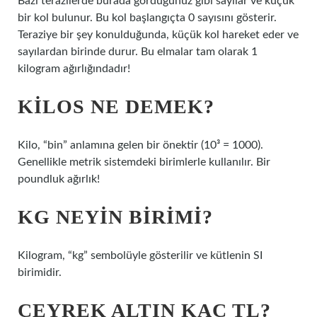
Bazı terazilerde burada gördüğünüz gibi sayılar ve küçük
bir kol bulunur. Bu kol başlangıçta 0 sayısını gösterir.
Teraziye bir şey konulduğunda, küçük kol hareket eder ve
sayılardan birinde durur. Bu elmalar tam olarak 1
kilogram ağırlığındadır!
KILOS NE DEMEK?
Kilo, “bin” anlamına gelen bir önektir (10³ = 1000).
Genellikle metrik sistemdeki birimlerle kullanılır. Bir
poundluk ağırlık!
KG NEYIN BIRIMI?
Kilogram, “kg” sembolüyle gösterilir ve kütlenin SI
birimidir.
ÇEYREK ALTIN KAÇ TL?