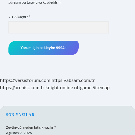
adresim bu tarayıcıya kaydedilsin.
7 + 8 kaçtır?
*
https://versisforum.com
https://absam.com.tr
https://arenist.com.tr
knight online
nttgame
Sitemap
SIDEBAR
SON YAZILAR
Zeytinyağı neden bitişik yazılır ?
Ağustos 9, 2026