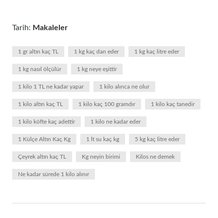
Tarih:
Makaleler
1 gr altın kaç TL
1 kg kaç dan eder
1 kg kaç litre eder
1 kg nasıl ölçülür
1 kg neye eşittir
1 kilo 1 TL ne kadar yapar
1 kilo alınca ne olur
1 kilo altın kaç TL
1 kilo kaç 100 gramdır
1 kilo kaç tanedir
1 kilo köfte kaç adettir
1 kilo ne kadar eder
1 Külçe Altın Kaç Kg
1 lt su kaç kg
5 kg kaç litre eder
Çeyrek altın kaç TL
Kg neyin birimi
Kilos ne demek
Ne kadar sürede 1 kilo alınır