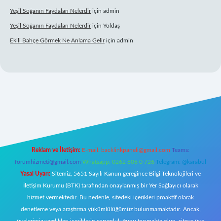
Yeşil Soğanın Faydaları Nelerdir
için
admin
Yeşil Soğanın Faydaları Nelerdir
için
Yoldaş
Ekili Bahçe Görmek Ne Anlama Gelir
için
admin
.xyz/
Reklam ve İletişim:
E-mail:
backlinkpaneli@gmail.com
Teams:
forumhizmeti@gmail.com
Whatsapp: 0262 606 0 726
Telegram: @karabul
Yasal Uyarı:
Sitemiz, 5651 Sayılı Kanun gereğince Bilgi Teknolojileri ve
İletişim Kurumu (BTK) tarafından onaylanmış bir Yer Sağlayıcı olarak
hizmet vermektedir. Bu nedenle, sitedeki içerikleri proaktif olarak
denetleme veya araştırma yükümlülüğümüz bulunmamaktadır. Ancak,