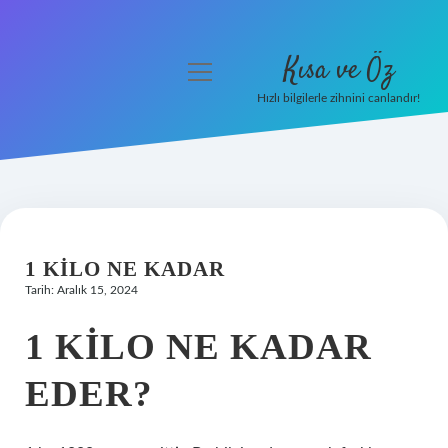
Kısa ve Öz
menüyü
aç
Hızlı bilgilerle zihnini canlandır!
Anasayfa
Gizlilik Politikası
Yasal Uyarı
1 KILO NE KADAR
Hakkımızda
Tarih: Aralık 15, 2024
1 KILO NE KADAR
EDER?