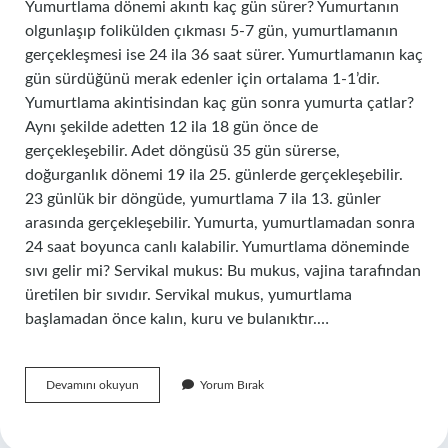
Yumurtlama dönemi akıntı kaç gün sürer? Yumurtanın
olgunlaşıp folikülden çıkması 5-7 gün, yumurtlamanın
gerçekleşmesi ise 24 ila 36 saat sürer. Yumurtlamanın kaç
gün sürdüğünü merak edenler için ortalama 1-1’dir.
Yumurtlama akintisindan kaç gün sonra yumurta çatlar?
Aynı şekilde adetten 12 ila 18 gün önce de
gerçekleşebilir. Adet döngüsü 35 gün sürerse,
doğurganlık dönemi 19 ila 25. günlerde gerçekleşebilir.
23 günlük bir döngüde, yumurtlama 7 ila 13. günler
arasında gerçekleşebilir. Yumurta, yumurtlamadan sonra
24 saat boyunca canlı kalabilir. Yumurtlama döneminde
sıvı gelir mi? Servikal mukus: Bu mukus, vajina tarafından
üretilen bir sıvıdır. Servikal mukus, yumurtlama
başlamadan önce kalın, kuru ve bulanıktır.…
Yumurtlama
Devamını okuyun
Yorum Bırak
Sıvısı
Kaç
Gün