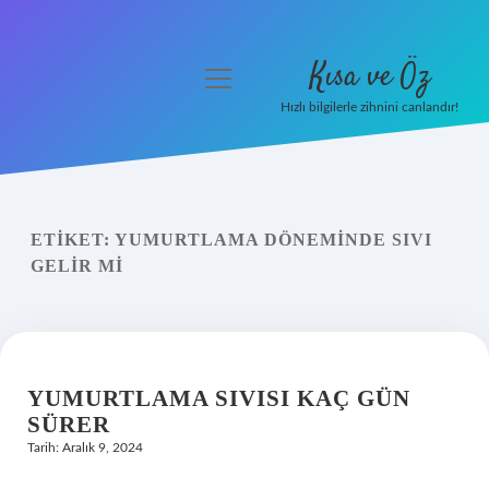
Kısa ve Öz
menüyü
aç
Hızlı bilgilerle zihnini canlandır!
Anasayfa
Gizlilik Politikası
ETIKET:
YUMURTLAMA DÖNEMINDE SIVI
Yasal Uyarı
GELIR MI
Hakkımızda
YUMURTLAMA SIVISI KAÇ GÜN
SÜRER
Tarih: Aralık 9, 2024