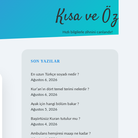
Kısa ve Öz
Hızlı bilgilerle zihnini canlandır!
ilbet
vd casino
vdcasino giriş
https://www.betexp
SIDEBAR
SON YAZILAR
En uzun Türkçe soyadı nedir ?
Ağustos 6, 2026
Kur’an’ın dört temel terimi nelerdir ?
Ağustos 6, 2026
Ayak için hangi bölüm bakar ?
Ağustos 5, 2026
Başörtüsüz Kuran tutulur mu ?
Ağustos 4, 2026
Ambulans hemşiresi maaşı ne kadar ?