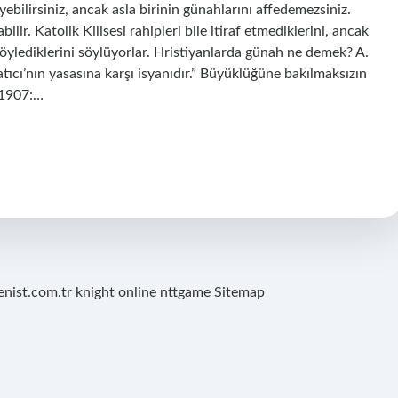
yebilirsiniz, ancak asla birinin günahlarını affedemezsiniz.
lir. Katolik Kilisesi rahipleri bile itiraf etmediklerini, ancak
söylediklerini söylüyorlar. Hristiyanlarda günah ne demek? A.
atıcı’nın yasasına karşı isyanıdır.” Büyüklüğüne bakılmaksızın
k 1907:…
renist.com.tr
knight online
nttgame
Sitemap