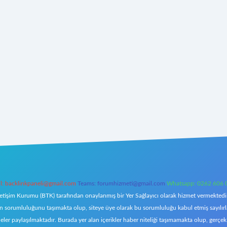
l:
backlinkpaneli@gmail.com
Teams:
forumhizmeti@gmail.com
Whatsapp: 0262 606 
letişim Kurumu (BTK) tarafından onaylanmış bir Yer Sağlayıcı olarak hizmet vermektedir.
orumluluğunu taşımakta olup, siteye üye olarak bu sorumluluğu kabul etmiş sayılırlar. 
eler paylaşılmaktadır. Burada yer alan içerikler haber niteliği taşımamakta olup, ger