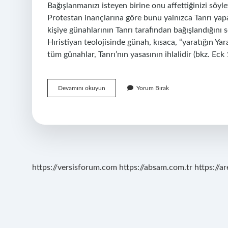
Bağışlanmanızı isteyen birine onu affettiğinizi söyle
Protestan inançlarına göre bunu yalnızca Tanrı yapabi
kişiye günahlarının Tanrı tarafından bağışlandığını 
Hıristiyan teolojisinde günah, kısaca, “yaratığın Yar
tüm günahlar, Tanrı’nın yasasının ihlalidir (bkz. Ec
Hangi
Devamını okuyun
Yorum Bırak
Dinde
Günah
Çıkarma
https://versisforum.com
https://absam.com.tr
https://a