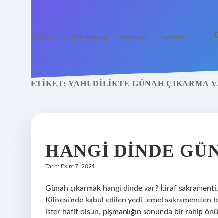
Anasayfa
Gizlilik Politikası
Yasal Uyarı
Hakkımızda
ETIKET:
YAHUDILIKTE GÜNAH ÇIKARMA V
HANGI DINDE GÜ
Tarih: Ekim 7, 2024
Günah çıkarmak hangi dinde var? İtiraf sakramenti, h
Kilisesi’nde kabul edilen yedi temel sakramentten bi
ister hafif olsun, pişmanlığın sonunda bir rahip önü