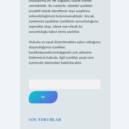
onaylanmış bir Yer Sağlayıcı olarak hizmet
vermektedir. Bu nedenle, sitedeki içerikleri
proaktif olarak denetleme veya araştırma
yükümlülüğümüz bulunmamaktadır. Ancak,
üyelerimiz yazdıkları içeriklerin sorumluluğunu
taşımakta olup, siteye üye olarak bu
sorumluluğu kabul etmiş sayılırlar.
Hukuka ve yasal düzenlemelere aykırı olduğunu
düşündüğünüz içerikleri,
backlinkpanelicomtr@gmail.com
adresine
bildirmeniz halinde, ilgili içerikler yasal süre
içerisinde sitemizden kaldırılacaktır.
Arama
SON YORUMLAR