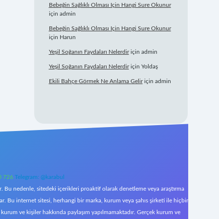
Bebeğin Sağlıklı Olması Için Hangi Sure Okunur
için
admin
Bebeğin Sağlıklı Olması Için Hangi Sure Okunur
için
Harun
Yeşil Soğanın Faydaları Nelerdir
için
admin
Yeşil Soğanın Faydaları Nelerdir
için
Yoldaş
Ekili Bahçe Görmek Ne Anlama Gelir
için
admin
0 726
Telegram: @karabul
 Bu nedenle, sitedeki içerikleri proaktif olarak denetleme veya araştırma
Bu internet sitesi, herhangi bir marka, kurum veya şahıs şirketi ile hiçbir
çek kurum ve kişiler hakkında paylaşım yapılmamaktadır. Gerçek kurum ve