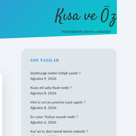
Kısa ve Öz
Hızlı bilgilerle zihnini canlandır!
ilbet
vd casino
vdcasino giriş
https://www.betexpe
SIDEBAR
SON YAZILAR
Zeytinyağı neden bitişik yazılır ?
Ağustos 9, 2026
Kuzu eti satış fiyatı nedir ?
Ağustos 8, 2026
Mm’yi cm’ye çevirme nasıl yapılır ?
Ağustos 8, 2026
En uzun Türkçe soyadı nedir ?
Ağustos 6, 2026
Kur’an’ın dört temel terimi nelerdir ?