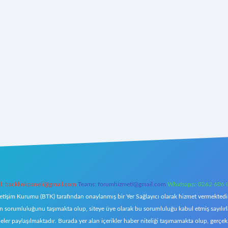
l:
backlinkpaneli@gmail.com
Teams:
forumhizmeti@gmail.com
Whatsapp: 0262 606 
letişim Kurumu (BTK) tarafından onaylanmış bir Yer Sağlayıcı olarak hizmet vermektedir.
orumluluğunu taşımakta olup, siteye üye olarak bu sorumluluğu kabul etmiş sayılırlar. 
eler paylaşılmaktadır. Burada yer alan içerikler haber niteliği taşımamakta olup, ger