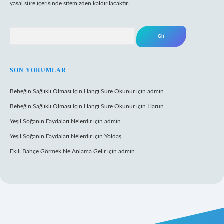
yasal süre içerisinde sitemizden kaldırılacaktır.
Arama
SON YORUMLAR
Bebeğin Sağlıklı Olması Için Hangi Sure Okunur
için
admin
Bebeğin Sağlıklı Olması Için Hangi Sure Okunur
için
Harun
Yeşil Soğanın Faydaları Nelerdir
için
admin
Yeşil Soğanın Faydaları Nelerdir
için
Yoldaş
Ekili Bahçe Görmek Ne Anlama Gelir
için
admin
ww.betexper.xyz/