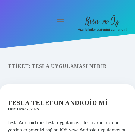
Kısa ve Öz
menüyü
aç
Hızlı bilgilerle zihnini canlandır!
Anasayfa
Gizlilik Politikası
ETIKET:
TESLA UYGULAMASI NEDIR
Yasal Uyarı
Hakkımızda
TESLA TELEFON ANDROID MI
Tarih: Ocak 7, 2025
Tesla Android mi? Tesla uygulaması, Tesla aracınıza her
yerden erişmenizi sağlar. iOS veya Android uygulamasını