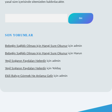
yasal süre içerisinde sitemizden kaldırılacaktır.
Arama
SON YORUMLAR
Bebeğin Sağlıklı Olması Için Hangi Sure Okunur
için
admin
Bebeğin Sağlıklı Olması Için Hangi Sure Okunur
için
Harun
Yeşil Soğanın Faydaları Nelerdir
için
admin
Yeşil Soğanın Faydaları Nelerdir
için
Yoldaş
Ekili Bahçe Görmek Ne Anlama Gelir
için
admin
w.betexper.xyz/