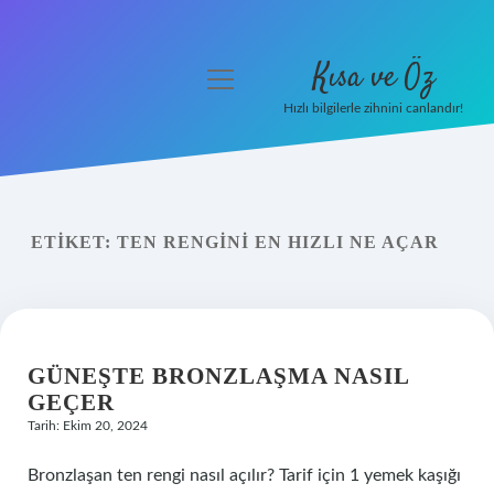
Kısa ve Öz
menüyü
aç
Hızlı bilgilerle zihnini canlandır!
Anasayfa
Gizlilik Politikası
ETIKET:
TEN RENGINI EN HIZLI NE AÇAR
Yasal Uyarı
Hakkımızda
GÜNEŞTE BRONZLAŞMA NASIL
GEÇER
Tarih: Ekim 20, 2024
Bronzlaşan ten rengi nasıl açılır? Tarif için 1 yemek kaşığı