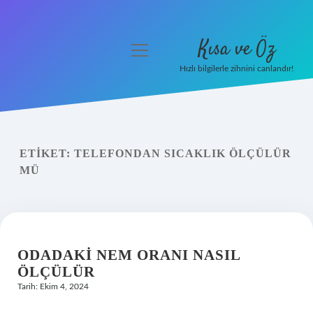
Kısa ve Öz
menüyü
aç
Hızlı bilgilerle zihnini canlandır!
Anasayfa
Gizlilik Politikası
ETIKET:
TELEFONDAN SICAKLIK ÖLÇÜLÜR
Yasal Uyarı
MÜ
Hakkımızda
ODADAKI NEM ORANI NASIL
ÖLÇÜLÜR
Tarih: Ekim 4, 2024