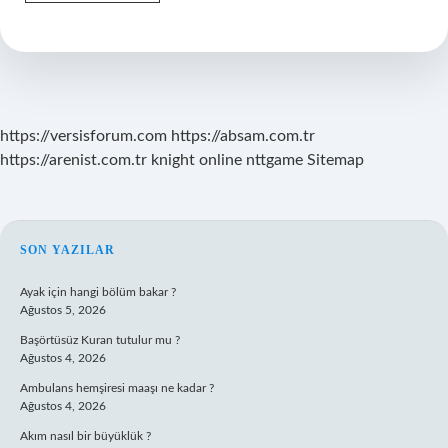
Nem
Oranı
Nasıl
Ölçülür
https://versisforum.com
https://absam.com.tr
https://arenist.com.tr
knight online
nttgame
Sitemap
SIDEBAR
SON YAZILAR
Ayak için hangi bölüm bakar ?
Ağustos 5, 2026
Başörtüsüz Kuran tutulur mu ?
Ağustos 4, 2026
Ambulans hemşiresi maaşı ne kadar ?
Ağustos 4, 2026
Akım nasıl bir büyüklük ?