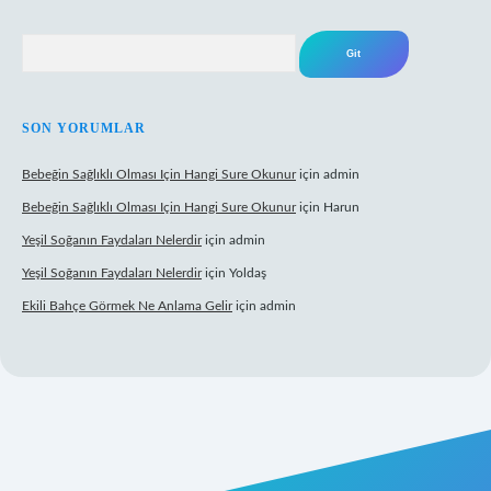
Arama
SON YORUMLAR
Bebeğin Sağlıklı Olması Için Hangi Sure Okunur
için
admin
Bebeğin Sağlıklı Olması Için Hangi Sure Okunur
için
Harun
Yeşil Soğanın Faydaları Nelerdir
için
admin
Yeşil Soğanın Faydaları Nelerdir
için
Yoldaş
Ekili Bahçe Görmek Ne Anlama Gelir
için
admin
ww.betexper.xyz/