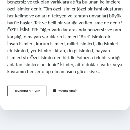
benzersiz ve tek olan varlıklara atıfta bulunan kelimelere
özel isimler denir. Tüm özel isimler (özel bir ismi oluşturan
her kelime ve onları niteleyen ve tanıtan unvanlar) büyük
harfle başlar. Tek ve belli bir varlığa verilen isme ne denir?
ÖZEL İSİMLER: Diğer varlıklar arasında benzersiz ve tam
karşılığı olmayan varlıkların isimleri “özel” isimlerdir.
İnsan isimleri, kurum isimleri, millet isimleri, din isimleri,
ırk isimleri, yer isimleri; kitap, dergi isimleri, hayvan
isimleri vb. Özel isimlerden biridir. Yalnızca tek bir varlığı
anlatan isimlere ne denir? İsimler, ait oldukları varlık veya
kavramın benzer olup olmamasına göre ikiye…
Dünyada
Devamını okuyun
Yorum Bırak
Tek
Bir
Varlığa
Ait
Olan
Isimlere
Ne