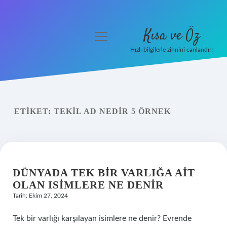
Kısa ve Öz
menüyü
aç
Hızlı bilgilerle zihnini canlandır!
Anasayfa
Gizlilik Politikası
ETIKET:
TEKIL AD NEDIR 5 ÖRNEK
Yasal Uyarı
Hakkımızda
DÜNYADA TEK BIR VARLIĞA AIT
OLAN ISIMLERE NE DENIR
Tarih: Ekim 27, 2024
Tek bir varlığı karşılayan isimlere ne denir? Evrende