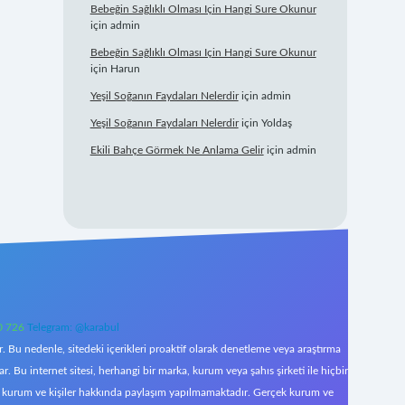
Bebeğin Sağlıklı Olması Için Hangi Sure Okunur
için
admin
Bebeğin Sağlıklı Olması Için Hangi Sure Okunur
için
Harun
Yeşil Soğanın Faydaları Nelerdir
için
admin
Yeşil Soğanın Faydaları Nelerdir
için
Yoldaş
Ekili Bahçe Görmek Ne Anlama Gelir
için
admin
0 726
Telegram: @karabul
 Bu nedenle, sitedeki içerikleri proaktif olarak denetleme veya araştırma
Bu internet sitesi, herhangi bir marka, kurum veya şahıs şirketi ile hiçbir
çek kurum ve kişiler hakkında paylaşım yapılmamaktadır. Gerçek kurum ve