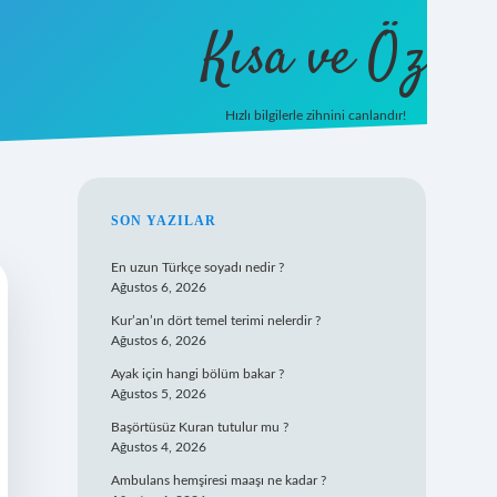
Kısa ve Öz
Hızlı bilgilerle zihnini canlandır!
ilbet
vd casino
vdcasino giriş
https://www.betexpe
SIDEBAR
SON YAZILAR
En uzun Türkçe soyadı nedir ?
Ağustos 6, 2026
Kur’an’ın dört temel terimi nelerdir ?
Ağustos 6, 2026
Ayak için hangi bölüm bakar ?
Ağustos 5, 2026
Başörtüsüz Kuran tutulur mu ?
Ağustos 4, 2026
Ambulans hemşiresi maaşı ne kadar ?