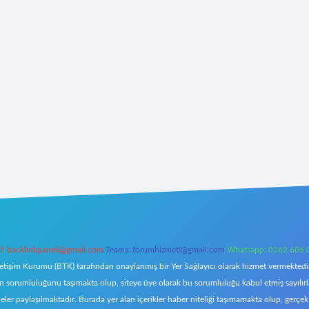
l:
backlinkpaneli@gmail.com
Teams:
forumhizmeti@gmail.com
Whatsapp: 0262 606 
letişim Kurumu (BTK) tarafından onaylanmış bir Yer Sağlayıcı olarak hizmet vermektedir.
orumluluğunu taşımakta olup, siteye üye olarak bu sorumluluğu kabul etmiş sayılırlar. 
eler paylaşılmaktadır. Burada yer alan içerikler haber niteliği taşımamakta olup, ger