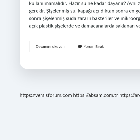
kullanılmamalıdır. Hazır su ne kadar dayanır? Aynı
gerekir. Şişelenmiş su, kapağı açıldıktan sonra en ge
sonra şişelenmiş suda zararlı bakteriler ve mikroor
açık plastik şişelerde ve damacanalarda saklanan 
Su
Devamını okuyun
Yorum Bırak
Ne
Kadar
Sürede
Bozulur
https://versisforum.com
https://absam.com.tr
https://a