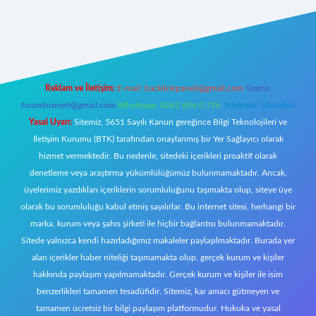
w.betexper.xyz/
Reklam ve İletişim:
E-mail:
backlinkpaneli@gmail.com
Teams:
forumhizmeti@gmail.com
Whatsapp: 0262 606 0 726
Telegram: @karabul
Yasal Uyarı:
Sitemiz, 5651 Sayılı Kanun gereğince Bilgi Teknolojileri ve
İletişim Kurumu (BTK) tarafından onaylanmış bir Yer Sağlayıcı olarak
hizmet vermektedir. Bu nedenle, sitedeki içerikleri proaktif olarak
denetleme veya araştırma yükümlülüğümüz bulunmamaktadır. Ancak,
üyelerimiz yazdıkları içeriklerin sorumluluğunu taşımakta olup, siteye üye
olarak bu sorumluluğu kabul etmiş sayılırlar. Bu internet sitesi, herhangi bir
marka, kurum veya şahıs şirketi ile hiçbir bağlantısı bulunmamaktadır.
Sitede yalnızca kendi hazırladığımız makaleler paylaşılmaktadır. Burada yer
alan içerikler haber niteliği taşımamakta olup, gerçek kurum ve kişiler
hakkında paylaşım yapılmamaktadır. Gerçek kurum ve kişiler ile isim
benzerlikleri tamamen tesadüfidir. Sitemiz, kar amacı gütmeyen ve
tamamen ücretsiz bir bilgi paylaşım platformudur. Hukuka ve yasal