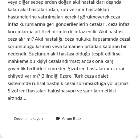
veya diğer sebeplerden doğan akıl hastalıkları dışında
kalan akıl hastalarından, ruh ve sinir hastalıkları
hastanelerine yatırılmaları gerekli görülmeyerek ceza
infaz kurumlarına geri gönderilenlerin cezaları, ceza infaz
kurumlarına ait özel birimlerde infaz edilir. Akıl hastası
ceza alır mı? Akıl hastalığı, ceza hukuku kapsamında cezai
sorumluluğu kısmen veya tamamen ortadan kaldıran bir
nedendir. Suçlunun akıl hastası olduğu tespit edilirse,
mahkeme bu kişiyi cezalandırmaz; ancak ona karşı
güvenlik tedbirleri emreder. Şizofren hastalarının cezai
ehliyeti var mı? Bilindiği üzere, Türk ceza adalet
sisteminde ruhsal hastalık cezai sorumsuzluğa yol açmaz.
Şizofreni hastaları halüsinasyon ve sanrıların etkisi
altında…
Şizofreni
Devamını okuyun
Yorum Bırak
Cezaevine
Girer
Mi