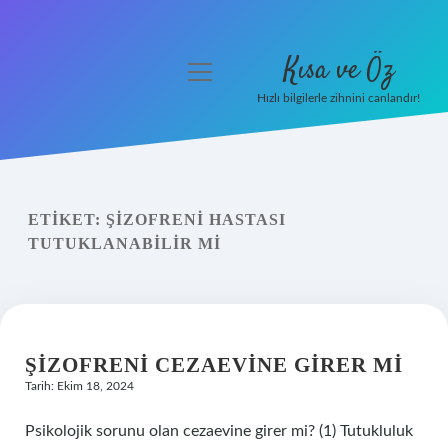
Kısa ve Öz
menüyü
aç
Hızlı bilgilerle zihnini canlandır!
Anasayfa
Gizlilik Politikası
ETIKET:
ŞIZOFRENI HASTASI
Yasal Uyarı
TUTUKLANABILIR MI
Hakkımızda
ŞIZOFRENI CEZAEVINE GIRER MI
Tarih: Ekim 18, 2024
Psikolojik sorunu olan cezaevine girer mi? (1) Tutukluluk