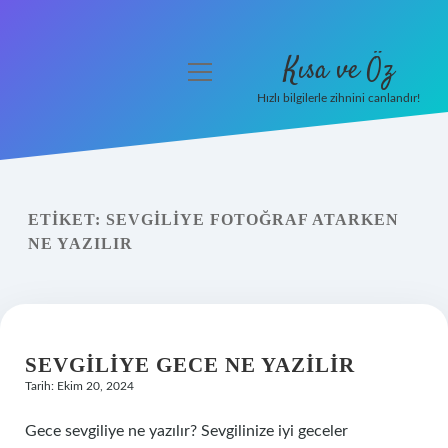
Kısa ve Öz
menüyü
aç
Hızlı bilgilerle zihnini canlandır!
Anasayfa
Gizlilik Politikası
ETIKET:
SEVGILIYE FOTOĞRAF ATARKEN
Yasal Uyarı
NE YAZILIR
Hakkımızda
SEVGILIYE GECE NE YAZILIR
Tarih: Ekim 20, 2024
Gece sevgiliye ne yazılır? Sevgilinize iyi geceler