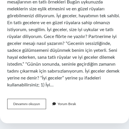
mesajlarının en tatlı örnekleri Bugün uykunuzda
meleklerin size eşlik etmesini ve en güzel rüyaları
görebilmenizi diliyorum. İyi geceler, hayatımın tek sahibi.
En tatlı gecelere ve en güzel rüyalara sahip olmanızı
istiyorum, sevgilim. İyi geceler, size iyi uykular ve tatlı
rüyalar diliyorum. Gece flörte ne yazılır? Partnerime iyi
geceler mesajı nasıl yazarım? “Gecenin sessizliğinde,
sadece gülümsemeni düşünmek benim için yeterli. Seni
hayal ederken, sana tatlı rüyalar ve iyi geceler dilemek
istedim.” “Günün sonunda, seninle geçirdiğim zamanın
tadını çıkarmak için sabırsızlanıyorum. İyi geceler demek
yerine ne denir? “İyi geceler” yerine şu ifadeleri
kullanabilirsiniz; 1) İyi…
Sevgiliye
Devamını okuyun
Yorum Bırak
Gece
Ne
Yazilir