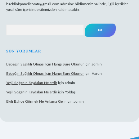
backlinkpanelicomtr@gmail.com
adresine bildirmeniz halinde, ilgili içerikler
yasal süre içerisinde sitemizden kaldırılacaktır.
Arama
SON YORUMLAR
Bebeğin Sağlıklı Olması Için Hangi Sure Okunur
için
admin
Bebeğin Sağlıklı Olması Için Hangi Sure Okunur
için
Harun
Yeşil Soğanın Faydaları Nelerdir
için
admin
Yeşil Soğanın Faydaları Nelerdir
için
Yoldaş
Ekili Bahçe Görmek Ne Anlama Gelir
için
admin