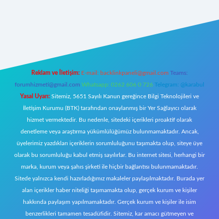
tps://www.betexper.xyz/
Reklam ve İletişim:
E-mail:
backlinkpaneli@gmail.com
Teams:
forumhizmeti@gmail.com
Whatsapp: 0262 606 0 726
Telegram: @karabul
Yasal Uyarı:
Sitemiz, 5651 Sayılı Kanun gereğince Bilgi Teknolojileri ve
İletişim Kurumu (BTK) tarafından onaylanmış bir Yer Sağlayıcı olarak
hizmet vermektedir. Bu nedenle, sitedeki içerikleri proaktif olarak
denetleme veya araştırma yükümlülüğümüz bulunmamaktadır. Ancak,
üyelerimiz yazdıkları içeriklerin sorumluluğunu taşımakta olup, siteye üye
olarak bu sorumluluğu kabul etmiş sayılırlar. Bu internet sitesi, herhangi bir
marka, kurum veya şahıs şirketi ile hiçbir bağlantısı bulunmamaktadır.
Sitede yalnızca kendi hazırladığımız makaleler paylaşılmaktadır. Burada yer
alan içerikler haber niteliği taşımamakta olup, gerçek kurum ve kişiler
hakkında paylaşım yapılmamaktadır. Gerçek kurum ve kişiler ile isim
benzerlikleri tamamen tesadüfidir. Sitemiz, kar amacı gütmeyen ve