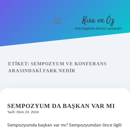
Kısa ve Öz
menüyü
aç
Hızlı bilgilerle zihnini canlandır!
Anasayfa
Gizlilik Politikası
ETIKET:
SEMPOZYUM VE KONFERANS
Yasal Uyarı
ARASINDAKI FARK NEDIR
Hakkımızda
SEMPOZYUM DA BAŞKAN VAR MI
Tarih: Ekim 24, 2024
Sempozyumda başkan var mı? Sempozyumdan önce ilgili