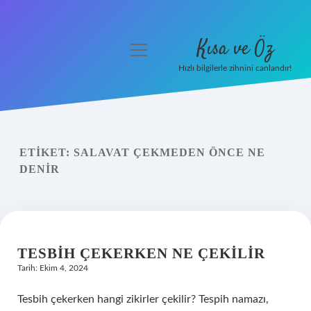
Kısa ve Öz
menüyü
aç
Hızlı bilgilerle zihnini canlandır!
Anasayfa
Gizlilik Politikası
ETIKET:
SALAVAT ÇEKMEDEN ÖNCE NE
Yasal Uyarı
DENIR
Hakkımızda
TESBIH ÇEKERKEN NE ÇEKILIR
Tarih: Ekim 4, 2024
Tesbih çekerken hangi zikirler çekilir? Tespih namazı,