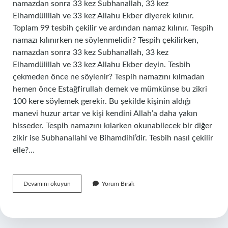
namazdan sonra 33 kez Subhanallah, 33 kez
Elhamdülillah ve 33 kez Allahu Ekber diyerek kılınır.
Toplam 99 tesbih çekilir ve ardından namaz kılınır. Tespih
namazı kılınırken ne söylenmelidir? Tespih çekilirken,
namazdan sonra 33 kez Subhanallah, 33 kez
Elhamdülillah ve 33 kez Allahu Ekber deyin. Tesbih
çekmeden önce ne söylenir? Tespih namazını kılmadan
hemen önce Estağfirullah demek ve mümkünse bu zikri
100 kere söylemek gerekir. Bu şekilde kişinin aldığı
manevi huzur artar ve kişi kendini Allah’a daha yakın
hisseder. Tespih namazını kılarken okunabilecek bir diğer
zikir ise Subhanallahi ve Bihamdihi’dir. Tesbih nasıl çekilir
elle?…
Tesbih
Devamını okuyun
Yorum Bırak
Çekerken
Ne
Çekilir