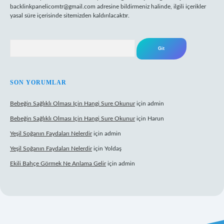
backlinkpanelicomtr@gmail.com
adresine bildirmeniz halinde, ilgili içerikler
yasal süre içerisinde sitemizden kaldırılacaktır.
Arama
SON YORUMLAR
Bebeğin Sağlıklı Olması Için Hangi Sure Okunur
için
admin
Bebeğin Sağlıklı Olması Için Hangi Sure Okunur
için
Harun
Yeşil Soğanın Faydaları Nelerdir
için
admin
Yeşil Soğanın Faydaları Nelerdir
için
Yoldaş
Ekili Bahçe Görmek Ne Anlama Gelir
için
admin