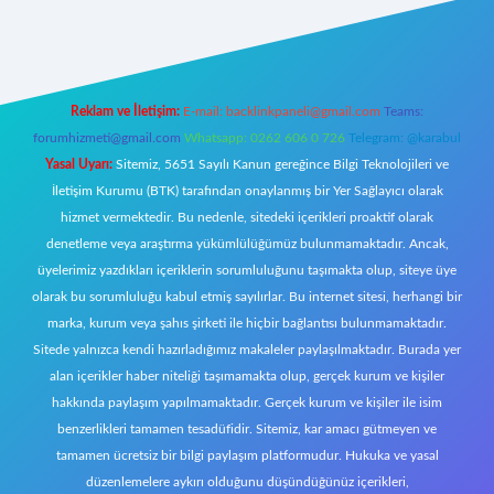
://www.betexper.xyz/
Reklam ve İletişim:
E-mail:
backlinkpaneli@gmail.com
Teams:
forumhizmeti@gmail.com
Whatsapp: 0262 606 0 726
Telegram: @karabul
Yasal Uyarı:
Sitemiz, 5651 Sayılı Kanun gereğince Bilgi Teknolojileri ve
İletişim Kurumu (BTK) tarafından onaylanmış bir Yer Sağlayıcı olarak
hizmet vermektedir. Bu nedenle, sitedeki içerikleri proaktif olarak
denetleme veya araştırma yükümlülüğümüz bulunmamaktadır. Ancak,
üyelerimiz yazdıkları içeriklerin sorumluluğunu taşımakta olup, siteye üye
olarak bu sorumluluğu kabul etmiş sayılırlar. Bu internet sitesi, herhangi bir
marka, kurum veya şahıs şirketi ile hiçbir bağlantısı bulunmamaktadır.
Sitede yalnızca kendi hazırladığımız makaleler paylaşılmaktadır. Burada yer
alan içerikler haber niteliği taşımamakta olup, gerçek kurum ve kişiler
hakkında paylaşım yapılmamaktadır. Gerçek kurum ve kişiler ile isim
benzerlikleri tamamen tesadüfidir. Sitemiz, kar amacı gütmeyen ve
tamamen ücretsiz bir bilgi paylaşım platformudur. Hukuka ve yasal
düzenlemelere aykırı olduğunu düşündüğünüz içerikleri,