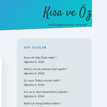
Kısa ve Öz
Hızlı bilgilerle zihnini canlandır!
ilbet
vd casino
vdcasino giriş
https://www.betexpe
SIDEBAR
SON YAZILAR
Kuzu eti satış fiyatı nedir ?
Ağustos 8, 2026
Mm’yi cm’ye çevirme nasıl yapılır ?
Ağustos 8, 2026
En uzun Türkçe soyadı nedir ?
Ağustos 6, 2026
Kur’an’ın dört temel terimi nelerdir ?
Ağustos 6, 2026
Ayak için hangi bölüm bakar ?