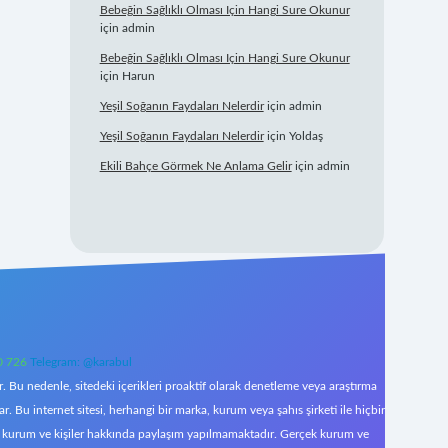
Bebeğin Sağlıklı Olması Için Hangi Sure Okunur
için
admin
Bebeğin Sağlıklı Olması Için Hangi Sure Okunur
için
Harun
Yeşil Soğanın Faydaları Nelerdir
için
admin
Yeşil Soğanın Faydaları Nelerdir
için
Yoldaş
Ekili Bahçe Görmek Ne Anlama Gelir
için
admin
0 726
Telegram: @karabul
 Bu nedenle, sitedeki içerikleri proaktif olarak denetleme veya araştırma
Bu internet sitesi, herhangi bir marka, kurum veya şahıs şirketi ile hiçbir
çek kurum ve kişiler hakkında paylaşım yapılmamaktadır. Gerçek kurum ve