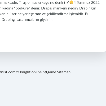
nılmaktadır. Tıraş olmus erkege ne denir? ✔
4 Temmuz 2022
n kadına “porkurê” denir. Drapaj mankeni nedir? Draping’in
nin üzerine yerleştirme ve şekillendirme işlemidir. Bu
r. Draping, tasarımcıların giysinin…
renist.com.tr
knight online
nttgame
Sitemap