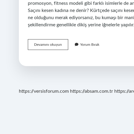
promosyon, fitness modeli gibi farklı isimlerle de a
Saçını kesen kadına ne denir? Kürtçede saçını kese
ne olduğunu merak ediyorsanız, bu kumaşı bir manke
şekillendirme genellikle dikiş yerine iğnelerle yapılı
Saç
Devamını okuyun
Yorum Bırak
Mankeni
Nedir
https://versisforum.com
https://absam.com.tr
https://a