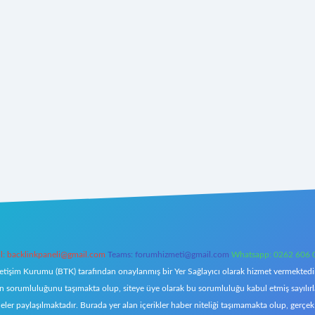
l:
backlinkpaneli@gmail.com
Teams:
forumhizmeti@gmail.com
Whatsapp: 0262 606 
letişim Kurumu (BTK) tarafından onaylanmış bir Yer Sağlayıcı olarak hizmet vermektedir.
orumluluğunu taşımakta olup, siteye üye olarak bu sorumluluğu kabul etmiş sayılırlar. 
eler paylaşılmaktadır. Burada yer alan içerikler haber niteliği taşımamakta olup, ger