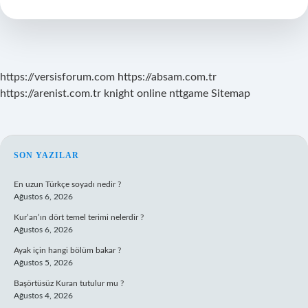
Nasıl
Ölçülür
https://versisforum.com
https://absam.com.tr
https://arenist.com.tr
knight online
nttgame
Sitemap
SIDEBAR
SON YAZILAR
En uzun Türkçe soyadı nedir ?
Ağustos 6, 2026
Kur’an’ın dört temel terimi nelerdir ?
Ağustos 6, 2026
Ayak için hangi bölüm bakar ?
Ağustos 5, 2026
Başörtüsüz Kuran tutulur mu ?
Ağustos 4, 2026