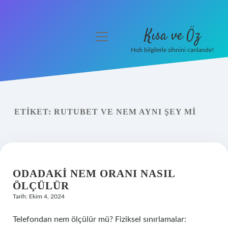
Kısa ve Öz
menüyü
aç
Hızlı bilgilerle zihnini canlandır!
Anasayfa
Gizlilik Politikası
ETIKET:
RUTUBET VE NEM AYNI ŞEY MI
Yasal Uyarı
Hakkımızda
ODADAKI NEM ORANI NASIL
ÖLÇÜLÜR
Tarih: Ekim 4, 2024
Telefondan nem ölçülür mü? Fiziksel sınırlamalar: