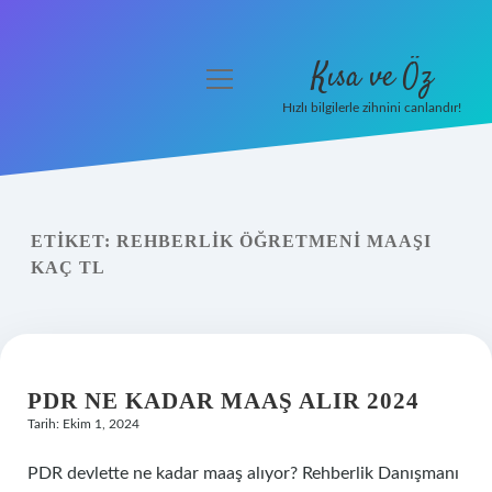
Kısa ve Öz
menüyü
aç
Hızlı bilgilerle zihnini canlandır!
Anasayfa
Gizlilik Politikası
ETIKET:
REHBERLIK ÖĞRETMENI MAAŞI
Yasal Uyarı
KAÇ TL
Hakkımızda
PDR NE KADAR MAAŞ ALIR 2024
Tarih: Ekim 1, 2024
PDR devlette ne kadar maaş alıyor? Rehberlik Danışmanı