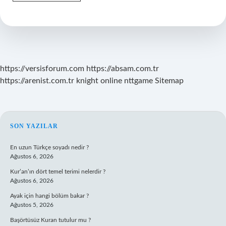
Ne
Kadar
Maaş
Alır
2024
https://versisforum.com
https://absam.com.tr
https://arenist.com.tr
knight online
nttgame
Sitemap
SIDEBAR
SON YAZILAR
En uzun Türkçe soyadı nedir ?
Ağustos 6, 2026
Kur’an’ın dört temel terimi nelerdir ?
Ağustos 6, 2026
Ayak için hangi bölüm bakar ?
Ağustos 5, 2026
Başörtüsüz Kuran tutulur mu ?