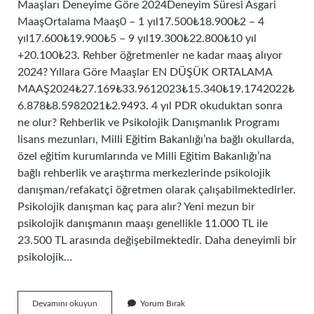
Maaşları Deneyime Göre 2024Deneyim Süresi Asgari
MaaşOrtalama Maaş0 – 1 yıl17.500₺18.900₺2 – 4
yıl17.600₺19.900₺5 – 9 yıl19.300₺22.800₺10 yıl
+20.100₺23. Rehber öğretmenler ne kadar maaş alıyor
2024? Yıllara Göre Maaşlar EN DÜŞÜK ORTALAMA
MAAŞ2024₺27.169₺33.9612023₺15.340₺19.1742022₺
6.878₺8.5982021₺2.9493. 4 yıl PDR okuduktan sonra
ne olur? Rehberlik ve Psikolojik Danışmanlık Programı
lisans mezunları, Milli Eğitim Bakanlığı’na bağlı okullarda,
özel eğitim kurumlarında ve Milli Eğitim Bakanlığı’na
bağlı rehberlik ve araştırma merkezlerinde psikolojik
danışman/refakatçi öğretmen olarak çalışabilmektedirler.
Psikolojik danışman kaç para alır? Yeni mezun bir
psikolojik danışmanın maaşı genellikle 11.000 TL ile
23.500 TL arasında değişebilmektedir. Daha deneyimli bir
psikolojik…
Pdr
Devamını okuyun
Yorum Bırak