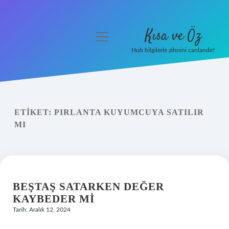
Kısa ve Öz
menüyü
aç
Hızlı bilgilerle zihnini canlandır!
Anasayfa
Gizlilik Politikası
ETIKET:
PIRLANTA KUYUMCUYA SATILIR
Yasal Uyarı
MI
Hakkımızda
BEŞTAŞ SATARKEN DEĞER
KAYBEDER MI
Tarih: Aralık 12, 2024