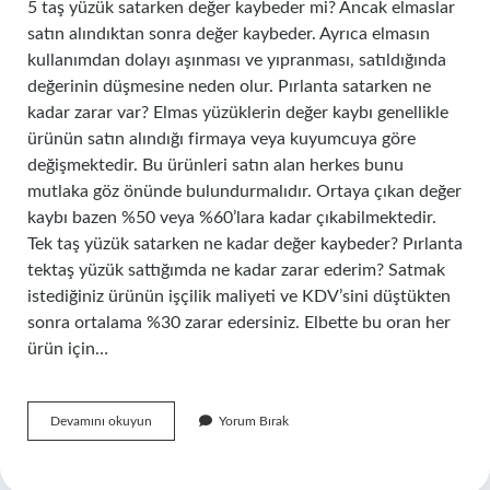
5 taş yüzük satarken değer kaybeder mi? Ancak elmaslar
satın alındıktan sonra değer kaybeder. Ayrıca elmasın
kullanımdan dolayı aşınması ve yıpranması, satıldığında
değerinin düşmesine neden olur. Pırlanta satarken ne
kadar zarar var? Elmas yüzüklerin değer kaybı genellikle
ürünün satın alındığı firmaya veya kuyumcuya göre
değişmektedir. Bu ürünleri satın alan herkes bunu
mutlaka göz önünde bulundurmalıdır. Ortaya çıkan değer
kaybı bazen %50 veya %60’lara kadar çıkabilmektedir.
Tek taş yüzük satarken ne kadar değer kaybeder? Pırlanta
tektaş yüzük sattığımda ne kadar zarar ederim? Satmak
istediğiniz ürünün işçilik maliyeti ve KDV’sini düştükten
sonra ortalama %30 zarar edersiniz. Elbette bu oran her
ürün için…
Beştaş
Devamını okuyun
Yorum Bırak
Satarken
Değer
Kaybeder