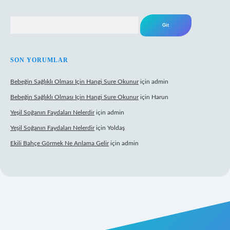
Arama
SON YORUMLAR
Bebeğin Sağlıklı Olması Için Hangi Sure Okunur
için
admin
Bebeğin Sağlıklı Olması Için Hangi Sure Okunur
için
Harun
Yeşil Soğanın Faydaları Nelerdir
için
admin
Yeşil Soğanın Faydaları Nelerdir
için
Yoldaş
Ekili Bahçe Görmek Ne Anlama Gelir
için
admin
w.betexper.xyz/