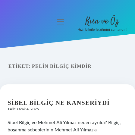
Kısa ve Öz
menüyü
aç
Hızlı bilgilerle zihnini canlandır!
Anasayfa
Gizlilik Politikası
ETIKET:
PELIN BILGIÇ KIMDIR
Yasal Uyarı
Hakkımızda
SIBEL BILGIÇ NE KANSERIYDI
Tarih: Ocak 4, 2025
Sibel Bilgiç ve Mehmet Ali Yılmaz neden ayrıldı? Bilgiç,
boşanma sebeplerinin Mehmet Ali Yılmaz’a