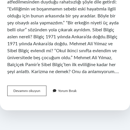
atfedilmesinden duyduğu rahatsızlığı şöyle dile getirdi:
“Evliliğimin ve boşanmamın sebebi eski hayatımla ilgili
olduğu için bunun arkasında bir şey aradılar. Böyle bir
şey olsaydı asla yapmazdım.” “Bir erkeğin niyeti üç ayda
belli olur” sözünden yola çıkarak ayrıldım. Sibel Bilgiç
aslen nereli? Bilgiç 1971 yılında Ankara’da doğdu.Bilgiç
1971 yılında Ankara’da doğdu. Mehmet Ali Yılmaz ve
Sibel Bilgiç evlendi mi? “Okul ikinci sınıfta evlendim ve
üniversitede beş çocuğum oldu.” Mehmet Ali Yılmaz,
Balçiçek Pamir’e Sibel Bilgiç’ten ilk evliliğine kadar her
şeyi anlattı. Karizma ne demek? Onu da anlamıyorum.…
Sibel
Devamını okuyun
Yorum Bırak
Bilgiç
Ne
Kanseriydi