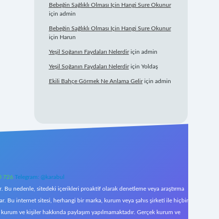
Bebeğin Sağlıklı Olması Için Hangi Sure Okunur
için
admin
Bebeğin Sağlıklı Olması Için Hangi Sure Okunur
için
Harun
Yeşil Soğanın Faydaları Nelerdir
için
admin
Yeşil Soğanın Faydaları Nelerdir
için
Yoldaş
Ekili Bahçe Görmek Ne Anlama Gelir
için
admin
0 726
Telegram: @karabul
 Bu nedenle, sitedeki içerikleri proaktif olarak denetleme veya araştırma
Bu internet sitesi, herhangi bir marka, kurum veya şahıs şirketi ile hiçbir
çek kurum ve kişiler hakkında paylaşım yapılmamaktadır. Gerçek kurum ve