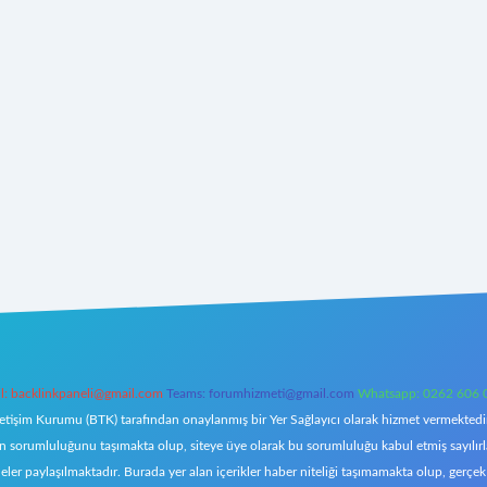
l:
backlinkpaneli@gmail.com
Teams:
forumhizmeti@gmail.com
Whatsapp: 0262 606 
letişim Kurumu (BTK) tarafından onaylanmış bir Yer Sağlayıcı olarak hizmet vermektedir.
orumluluğunu taşımakta olup, siteye üye olarak bu sorumluluğu kabul etmiş sayılırlar. 
eler paylaşılmaktadır. Burada yer alan içerikler haber niteliği taşımamakta olup, ger