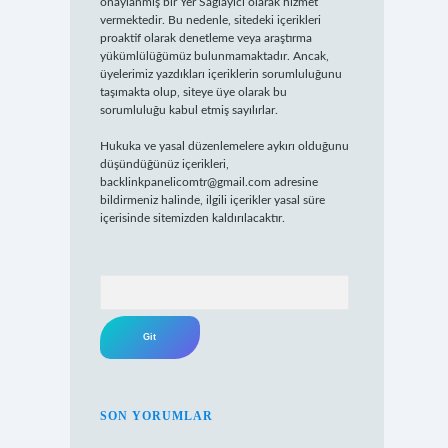
onaylanmış bir Yer Sağlayıcı olarak hizmet
vermektedir. Bu nedenle, sitedeki içerikleri
proaktif olarak denetleme veya araştırma
yükümlülüğümüz bulunmamaktadır. Ancak,
üyelerimiz yazdıkları içeriklerin sorumluluğunu
taşımakta olup, siteye üye olarak bu
sorumluluğu kabul etmiş sayılırlar.
Hukuka ve yasal düzenlemelere aykırı olduğunu
düşündüğünüz içerikleri,
backlinkpanelicomtr@gmail.com
adresine
bildirmeniz halinde, ilgili içerikler yasal süre
içerisinde sitemizden kaldırılacaktır.
Arama
SON YORUMLAR