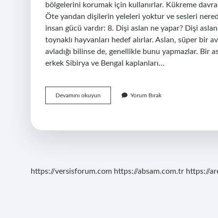
bölgelerini korumak için kullanırlar. Kükreme davranı
Öte yandan dişilerin yeleleri yoktur ve sesleri ner
insan gücü vardır: 8. Dişi aslan ne yapar? Dişi aslan 
toynaklı hayvanları hedef alırlar. Aslan, süper bir av
avladığı bilinse de, genellikle bunu yapmazlar. Bir 
erkek Sibirya ve Bengal kaplanları…
Dişi
Devamını okuyun
Yorum Bırak
Aslan
Mı
Daha
Güçlü
Erkek
Aslan
Mı
https://versisforum.com
https://absam.com.tr
https://a