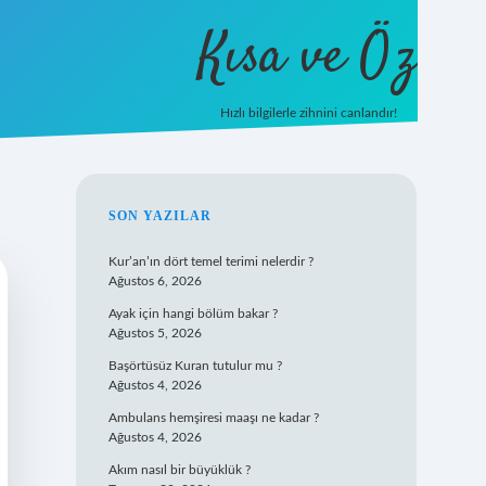
Kısa ve Öz
Hızlı bilgilerle zihnini canlandır!
ilbet
vd casino
vdcasino giriş
https://www.betexpe
SIDEBAR
SON YAZILAR
Kur’an’ın dört temel terimi nelerdir ?
Ağustos 6, 2026
Ayak için hangi bölüm bakar ?
Ağustos 5, 2026
Başörtüsüz Kuran tutulur mu ?
Ağustos 4, 2026
Ambulans hemşiresi maaşı ne kadar ?
Ağustos 4, 2026
Akım nasıl bir büyüklük ?