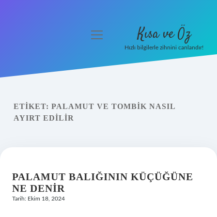
Kısa ve Öz
menüyü
aç
Hızlı bilgilerle zihnini canlandır!
Anasayfa
Gizlilik Politikası
ETIKET:
PALAMUT VE TOMBIK NASIL
Yasal Uyarı
AYIRT EDILIR
Hakkımızda
PALAMUT BALIĞININ KÜÇÜĞÜNE
NE DENIR
Tarih: Ekim 18, 2024