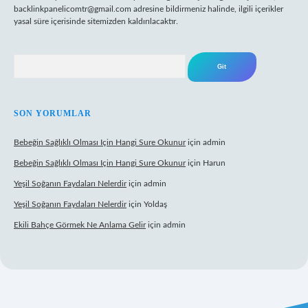
backlinkpanelicomtr@gmail.com
adresine bildirmeniz halinde, ilgili içerikler
yasal süre içerisinde sitemizden kaldırılacaktır.
Arama
SON YORUMLAR
Bebeğin Sağlıklı Olması Için Hangi Sure Okunur
için
admin
Bebeğin Sağlıklı Olması Için Hangi Sure Okunur
için
Harun
Yeşil Soğanın Faydaları Nelerdir
için
admin
Yeşil Soğanın Faydaları Nelerdir
için
Yoldaş
Ekili Bahçe Görmek Ne Anlama Gelir
için
admin