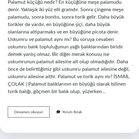
Palamut küçüğü nedir? En küçüğüne meşe palamudu
denir. Yaklaşık iki yüz elli gramdır. Sonra çingene meşe
palamudu, sonra bonito, sonra torik gelir. Daha büyük
torikler de vardır, en büyüğüne şiçi, daha büyük
olanlarına altiparmaks ve en büyüğüne picota denir.
Uskumru ve palamut aynı mı? Bu soruya cevaben
uskumru balık topluluğunun yağlı balıklarından biridir
demek yanlış olmaz. Bir diğer merak konusu ise
uskumrunun palamut ailesine ait olup olmadığıdır. Daha
önce de belirttiğimiz gibi uskumru palamut ailesine değil,
uskumru ailesine aittir. Palamut ve torik aynı mı? İSMAİL
ÇOLAK | Palamut balıklarının en büyüğü olarak bilinen
torik balığı, göçmen bir balık olup, yüzerken…
Palamut
Devamını okuyun
Yorum Bırak
Balığının
Küçüğüne
Ne
Denir