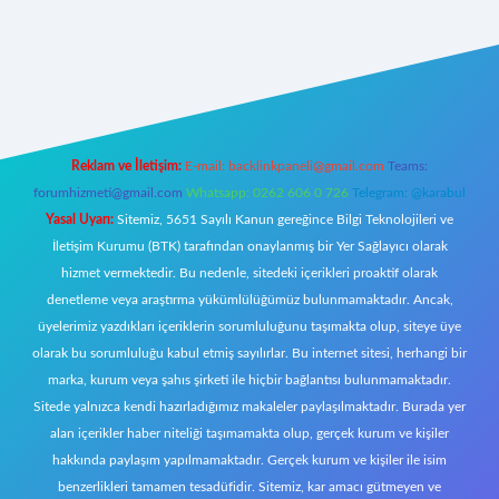
w.betexper.xyz/
Reklam ve İletişim:
E-mail:
backlinkpaneli@gmail.com
Teams:
forumhizmeti@gmail.com
Whatsapp: 0262 606 0 726
Telegram: @karabul
Yasal Uyarı:
Sitemiz, 5651 Sayılı Kanun gereğince Bilgi Teknolojileri ve
İletişim Kurumu (BTK) tarafından onaylanmış bir Yer Sağlayıcı olarak
hizmet vermektedir. Bu nedenle, sitedeki içerikleri proaktif olarak
denetleme veya araştırma yükümlülüğümüz bulunmamaktadır. Ancak,
üyelerimiz yazdıkları içeriklerin sorumluluğunu taşımakta olup, siteye üye
olarak bu sorumluluğu kabul etmiş sayılırlar. Bu internet sitesi, herhangi bir
marka, kurum veya şahıs şirketi ile hiçbir bağlantısı bulunmamaktadır.
Sitede yalnızca kendi hazırladığımız makaleler paylaşılmaktadır. Burada yer
alan içerikler haber niteliği taşımamakta olup, gerçek kurum ve kişiler
hakkında paylaşım yapılmamaktadır. Gerçek kurum ve kişiler ile isim
benzerlikleri tamamen tesadüfidir. Sitemiz, kar amacı gütmeyen ve