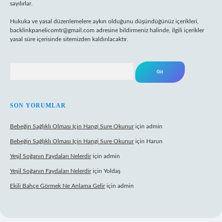
sayılırlar.
Hukuka ve yasal düzenlemelere aykırı olduğunu düşündüğünüz içerikleri,
backlinkpanelicomtr@gmail.com
adresine bildirmeniz halinde, ilgili içerikler
yasal süre içerisinde sitemizden kaldırılacaktır.
Arama
SON YORUMLAR
Bebeğin Sağlıklı Olması Için Hangi Sure Okunur
için
admin
Bebeğin Sağlıklı Olması Için Hangi Sure Okunur
için
Harun
Yeşil Soğanın Faydaları Nelerdir
için
admin
Yeşil Soğanın Faydaları Nelerdir
için
Yoldaş
Ekili Bahçe Görmek Ne Anlama Gelir
için
admin