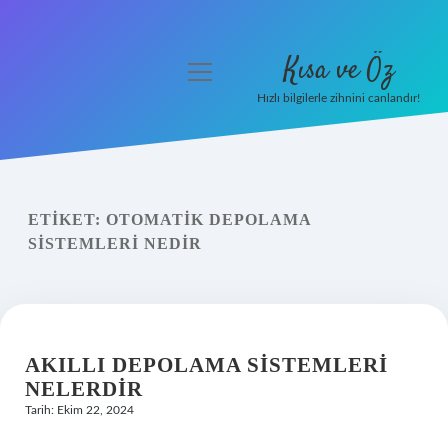
Kısa ve Öz
menüyü
aç
Hızlı bilgilerle zihnini canlandır!
Anasayfa
Gizlilik Politikası
ETIKET:
OTOMATIK DEPOLAMA
Yasal Uyarı
SISTEMLERI NEDIR
Hakkımızda
AKILLI DEPOLAMA SISTEMLERI
NELERDIR
Tarih: Ekim 22, 2024