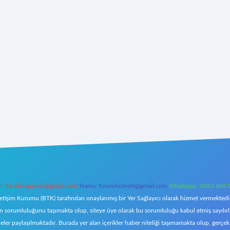
l:
backlinkpaneli@gmail.com
Teams:
forumhizmeti@gmail.com
Whatsapp: 0262 606 
letişim Kurumu (BTK) tarafından onaylanmış bir Yer Sağlayıcı olarak hizmet vermektedir.
orumluluğunu taşımakta olup, siteye üye olarak bu sorumluluğu kabul etmiş sayılırlar. 
eler paylaşılmaktadır. Burada yer alan içerikler haber niteliği taşımamakta olup, ger