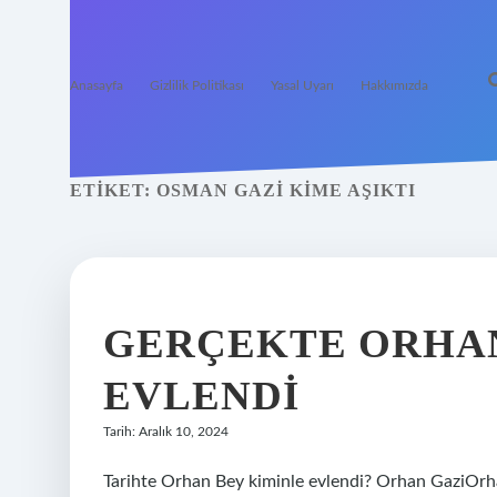
Anasayfa
Gizlilik Politikası
Yasal Uyarı
Hakkımızda
ETIKET:
OSMAN GAZI KIME AŞIKTI
GERÇEKTE ORHAN
EVLENDI
Tarih: Aralık 10, 2024
Tarihte Orhan Bey kiminle evlendi? Orhan GaziOrhan Orhan Gazi اورخان غازیCen