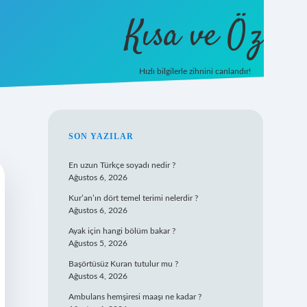
Kısa ve Öz
Hızlı bilgilerle zihnini canlandır!
ilbet
vd casino
vdcasino giriş
https://www.betexpe
SIDEBAR
SON YAZILAR
En uzun Türkçe soyadı nedir ?
Ağustos 6, 2026
Kur’an’ın dört temel terimi nelerdir ?
Ağustos 6, 2026
Ayak için hangi bölüm bakar ?
Ağustos 5, 2026
Başörtüsüz Kuran tutulur mu ?
Ağustos 4, 2026
Ambulans hemşiresi maaşı ne kadar ?