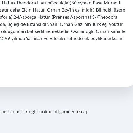
ça Hatun Theodora HatunÇocuk(lar)Süleyman Paşa Murad I.
ır daha Elcin Hatun Orhan Bey’in eşi midir? Bilindiği üzere
loforia) 2-)Asporça Hatun (Prenses Asporsha) 3-)Theodora
, üç eşi de Bizanslıdır. Yani Orhan Gazi’nin Türk eşi yoktur
 eşi olduğundan bahsedilmemektedir. Osmanoğlu Orhan kiminle
1299 yılında Yarhisâr ve Bilecik’i fethederek beylik merkezini
renist.com.tr
knight online
nttgame
Sitemap