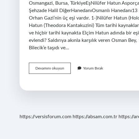
Osmangazi, Bursa, TürkiyeEşNilüfer Hatun Aspor
Şehzade Halil DiğerHanedanıOsmanlı Hanedanı13 sat
Orhan Gazi’nin üç eşi vardır. 1-)Nilüfer Hatun (Ho
Hatun (Theodora Kantakuzini) Tüm tarihi kaynaklarda
ve hiçbir tarihi kaynakta Elçim Hatun adında bir
evlendi? Saldırıya akınla karşılık veren Osman Bey, 
Bilecik’e taşıdı ve…
Gerçekte
Devamını okuyun
Yorum Bırak
Orhan
Bey
Kiminle
Evlendi
https://versisforum.com
https://absam.com.tr
https://a