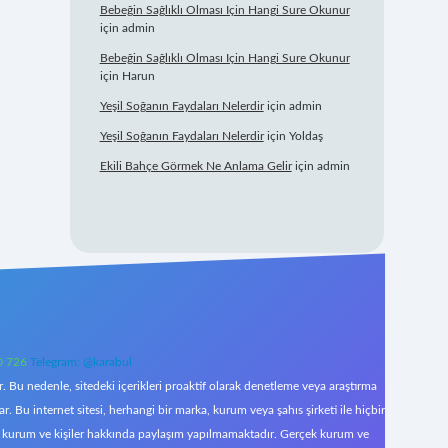
Bebeğin Sağlıklı Olması Için Hangi Sure Okunur
için
admin
Bebeğin Sağlıklı Olması Için Hangi Sure Okunur
için
Harun
Yeşil Soğanın Faydaları Nelerdir
için
admin
Yeşil Soğanın Faydaları Nelerdir
için
Yoldaş
Ekili Bahçe Görmek Ne Anlama Gelir
için
admin
0 726
Telegram: @karabul
 Bu nedenle, sitedeki içerikleri proaktif olarak denetleme veya araştırma
Bu internet sitesi, herhangi bir marka, kurum veya şahıs şirketi ile hiçbir
çek kurum ve kişiler hakkında paylaşım yapılmamaktadır. Gerçek kurum ve