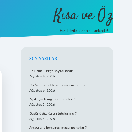
Kısa ve Öz
Hızlı bilgilerle zihnini canlandır!
ilbet
vd casino
vdcasino giriş
https://www.betexper
SIDEBAR
SON YAZILAR
En uzun Türkçe soyadı nedir ?
Ağustos 6, 2026
Kur’an’ın dört temel terimi nelerdir ?
Ağustos 6, 2026
Ayak için hangi bölüm bakar ?
Ağustos 5, 2026
Başörtüsüz Kuran tutulur mu ?
Ağustos 4, 2026
Ambulans hemşiresi maaşı ne kadar ?