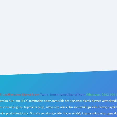
l:
backlinkpaneli@gmail.com
Teams:
forumhizmeti@gmail.com
Whatsapp: 0262 606 
letişim Kurumu (BTK) tarafından onaylanmış bir Yer Sağlayıcı olarak hizmet vermektedir.
orumluluğunu taşımakta olup, siteye üye olarak bu sorumluluğu kabul etmiş sayılırlar. 
eler paylaşılmaktadır. Burada yer alan içerikler haber niteliği taşımamakta olup, ger