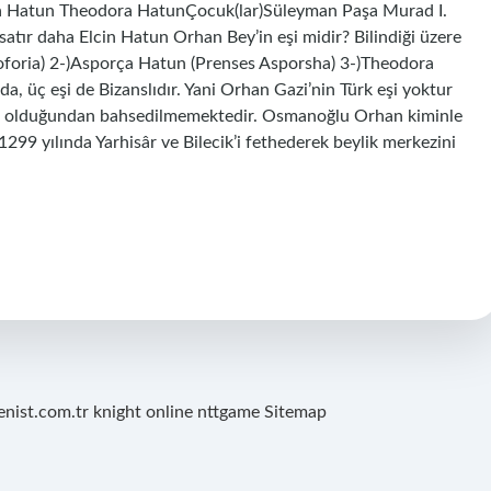
ça Hatun Theodora HatunÇocuk(lar)Süleyman Paşa Murad I.
ır daha Elcin Hatun Orhan Bey’in eşi midir? Bilindiği üzere
loforia) 2-)Asporça Hatun (Prenses Asporsha) 3-)Theodora
, üç eşi de Bizanslıdır. Yani Orhan Gazi’nin Türk eşi yoktur
 eşi olduğundan bahsedilmemektedir. Osmanoğlu Orhan kiminle
1299 yılında Yarhisâr ve Bilecik’i fethederek beylik merkezini
renist.com.tr
knight online
nttgame
Sitemap