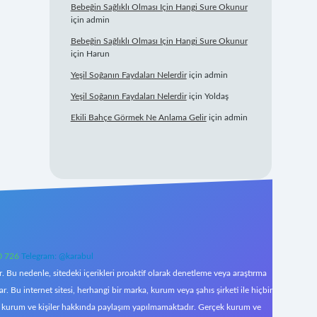
Bebeğin Sağlıklı Olması Için Hangi Sure Okunur
için
admin
Bebeğin Sağlıklı Olması Için Hangi Sure Okunur
için
Harun
Yeşil Soğanın Faydaları Nelerdir
için
admin
Yeşil Soğanın Faydaları Nelerdir
için
Yoldaş
Ekili Bahçe Görmek Ne Anlama Gelir
için
admin
0 726
Telegram: @karabul
 Bu nedenle, sitedeki içerikleri proaktif olarak denetleme veya araştırma
Bu internet sitesi, herhangi bir marka, kurum veya şahıs şirketi ile hiçbir
çek kurum ve kişiler hakkında paylaşım yapılmamaktadır. Gerçek kurum ve