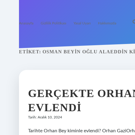
Anasayfa
Gizlilik Politikası
Yasal Uyarı
Hakkımızda
ETIKET:
OSMAN BEYIN OĞLU ALAEDDIN K
GERÇEKTE ORHAN
EVLENDI
Tarih: Aralık 10, 2024
Tarihte Orhan Bey kiminle evlendi? Orhan GaziOrhan Orhan Gazi اورخان غازیCen