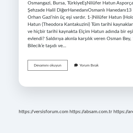
Osmangazi, Bursa, TürkiyeEşNilüfer Hatun Aspor
Şehzade Halil DiğerHanedanıOsmanlı Hanedanı13 sat
Orhan Gazi’nin üç eşi vardır. 1-)Nilüfer Hatun (Ho
Hatun (Theodora Kantakuzini) Tüm tarihi kaynaklarda
ve hiçbir tarihi kaynakta Elçim Hatun adında bir
evlendi? Saldırıya akınla karşılık veren Osman Bey, 
Bilecik’e taşıdı ve…
Gerçekte
Devamını okuyun
Yorum Bırak
Orhan
Bey
Kiminle
Evlendi
https://versisforum.com
https://absam.com.tr
https://a