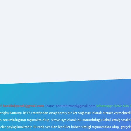
l:
backlinkpaneli@gmail.com
Teams:
forumhizmeti@gmail.com
Whatsapp: 0262 606 
letişim Kurumu (BTK) tarafından onaylanmış bir Yer Sağlayıcı olarak hizmet vermektedir.
orumluluğunu taşımakta olup, siteye üye olarak bu sorumluluğu kabul etmiş sayılırlar. 
eler paylaşılmaktadır. Burada yer alan içerikler haber niteliği taşımamakta olup, ger