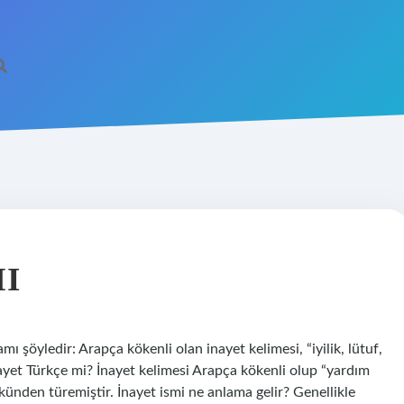
I
ı şöyledir: Arapça kökenli olan inayet kelimesi, “iyilik, lütuf,
İnayet Türkçe mi? İnayet kelimesi Arapça kökenli olup “yardım
nden türemiştir. İnayet ismi ne anlama gelir? Genellikle