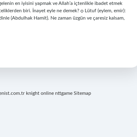
gelenin en iyisini yapmak ve Allah’a içtenlikle ibadet etmek
teliklerden biri. İnayet eyle ne demek? ѻ Lütuf (eylem, emir):
u dinle (Abdulhak Hamit). Ne zaman üzgün ve çaresiz kalsam,
renist.com.tr
knight online
nttgame
Sitemap