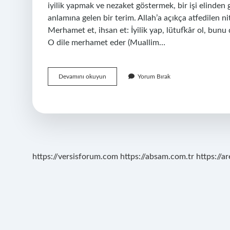
iyilik yapmak ve nezaket göstermek, bir işi elinden 
anlamına gelen bir terim. Allah’a açıkça atfedilen ni
Merhamet et, ihsan et: İyilik yap, lütufkâr ol, bun
O dile merhamet eder (Muallim…
Inayet
Devamını okuyun
Yorum Bırak
Arapça
Mı
https://versisforum.com
https://absam.com.tr
https://a