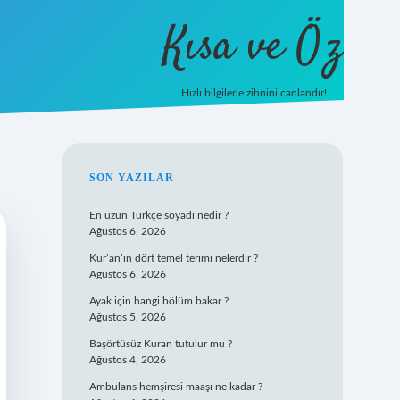
Kısa ve Öz
Hızlı bilgilerle zihnini canlandır!
ilbet
vd casino
vdcasino giriş
https://www.betexpe
SIDEBAR
SON YAZILAR
En uzun Türkçe soyadı nedir ?
Ağustos 6, 2026
Kur’an’ın dört temel terimi nelerdir ?
Ağustos 6, 2026
Ayak için hangi bölüm bakar ?
Ağustos 5, 2026
Başörtüsüz Kuran tutulur mu ?
Ağustos 4, 2026
Ambulans hemşiresi maaşı ne kadar ?