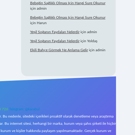
Bebeğin Sağlıklı Olması Için Hangi Sure Okunur
için
admin
Bebeğin Sağlıklı Olması Için Hangi Sure Okunur
için
Harun
Yeşil Soğanın Faydaları Nelerdir
için
admin
Yeşil Soğanın Faydaları Nelerdir
için
Yoldaş
Ekili Bahçe Görmek Ne Anlama Gelir
için
admin
0 726
Telegram: @karabul
 Bu nedenle, sitedeki içerikleri proaktif olarak denetleme veya araştırma
Bu internet sitesi, herhangi bir marka, kurum veya şahıs şirketi ile hiçbir
çek kurum ve kişiler hakkında paylaşım yapılmamaktadır. Gerçek kurum ve