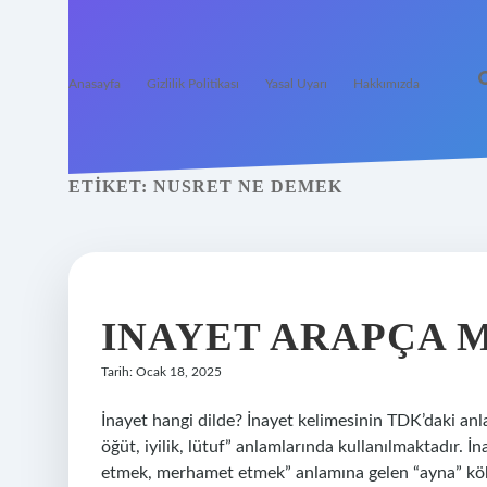
Anasayfa
Gizlilik Politikası
Yasal Uyarı
Hakkımızda
ETIKET:
NUSRET NE DEMEK
INAYET ARAPÇA M
Tarih: Ocak 18, 2025
İnayet hangi dilde? İnayet kelimesinin TDK’daki anlam
öğüt, iyilik, lütuf” anlamlarında kullanılmaktadır. 
etmek, merhamet etmek” anlamına gelen “ayna” kökü