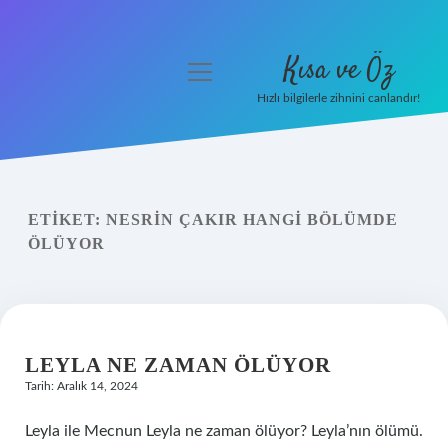
Kısa ve Öz
menüyü
aç
Hızlı bilgilerle zihnini canlandır!
Anasayfa
Gizlilik Politikası
ETIKET:
NESRIN ÇAKIR HANGI BÖLÜMDE
Yasal Uyarı
ÖLÜYOR
Hakkımızda
LEYLA NE ZAMAN ÖLÜYOR
Tarih: Aralık 14, 2024
Leyla ile Mecnun Leyla ne zaman ölüyor? Leyla’nın ölümü.