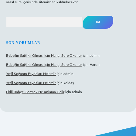
yasal süre içerisinde sitemizden kaldırılacaktır.
Arama
SON YORUMLAR
Bebeğin Sağlıklı Olması Için Hangi Sure Okunur
için
admin
Bebeğin Sağlıklı Olması Için Hangi Sure Okunur
için
Harun
Yeşil Soğanın Faydaları Nelerdir
için
admin
Yeşil Soğanın Faydaları Nelerdir
için
Yoldaş
Ekili Bahçe Görmek Ne Anlama Gelir
için
admin
w.betexper.xyz/