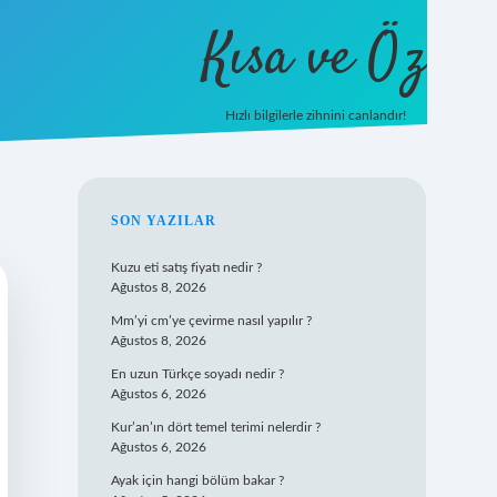
Kısa ve Öz
Hızlı bilgilerle zihnini canlandır!
ilbet
vd casino
SIDEBAR
SON YAZILAR
Kuzu eti satış fiyatı nedir ?
Ağustos 8, 2026
Mm’yi cm’ye çevirme nasıl yapılır ?
Ağustos 8, 2026
En uzun Türkçe soyadı nedir ?
Ağustos 6, 2026
Kur’an’ın dört temel terimi nelerdir ?
Ağustos 6, 2026
Ayak için hangi bölüm bakar ?