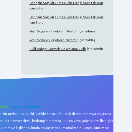
Bebeğin Sağlıklı Olması Için Hangi Sure Okunur
için
admin
Bebeğin Sağlıklı Olması Için Hangi Sure Okunur
için
Harun
Yeşil Soğanın Faydaları Nelerdir
için
admin
Yeşil Soğanın Faydaları Nelerdir
için
Yoldaş
Ekili Bahçe Görmek Ne Anlama Gelir
için
admin
0 726
Telegram: @karabul
 Bu nedenle, sitedeki içerikleri proaktif olarak denetleme veya araştırma
Bu internet sitesi, herhangi bir marka, kurum veya şahıs şirketi ile hiçbir
çek kurum ve kişiler hakkında paylaşım yapılmamaktadır. Gerçek kurum ve