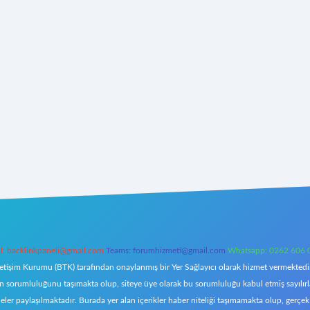
l:
backlinkpaneli@gmail.com
Teams:
forumhizmeti@gmail.com
Whatsapp: 0262 606 
letişim Kurumu (BTK) tarafından onaylanmış bir Yer Sağlayıcı olarak hizmet vermektedir.
orumluluğunu taşımakta olup, siteye üye olarak bu sorumluluğu kabul etmiş sayılırlar. 
eler paylaşılmaktadır. Burada yer alan içerikler haber niteliği taşımamakta olup, ger