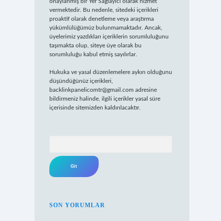
onaylanmış bir Yer Sağlayıcı olarak hizmet
vermektedir. Bu nedenle, sitedeki içerikleri
proaktif olarak denetleme veya araştırma
yükümlülüğümüz bulunmamaktadır. Ancak,
üyelerimiz yazdıkları içeriklerin sorumluluğunu
taşımakta olup, siteye üye olarak bu
sorumluluğu kabul etmiş sayılırlar.
Hukuka ve yasal düzenlemelere aykırı olduğunu
düşündüğünüz içerikleri,
backlinkpanelicomtr@gmail.com
adresine
bildirmeniz halinde, ilgili içerikler yasal süre
içerisinde sitemizden kaldırılacaktır.
Arama
SON YORUMLAR