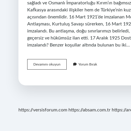
sağladı ve Osmanlı İmparatorluğu Kırım’ın bağımsız
Kafkasya arasındaki ilişkiler hem de Türkiye’nin ku
açısından önemlidir. 16 Mart 1921’de imzalanan M
Antlaşması, Kurtuluş Savaşı sürerken, 16 Mart 192
imzalandı. Bu antlaşma, doğu sınırlarımızı belirledi, 
geçersiz ve hükümsüz ilan etti. 17 Aralık 1925 Dos
imzalandı? Benzer koşullar altında bulunan bu iki…
Moskova
Devamını okuyun
Yorum Bırak
Antlaşması
Hangi
Olaydan
Sonra
Imzalanmıştır
https://versisforum.com
https://absam.com.tr
https://a