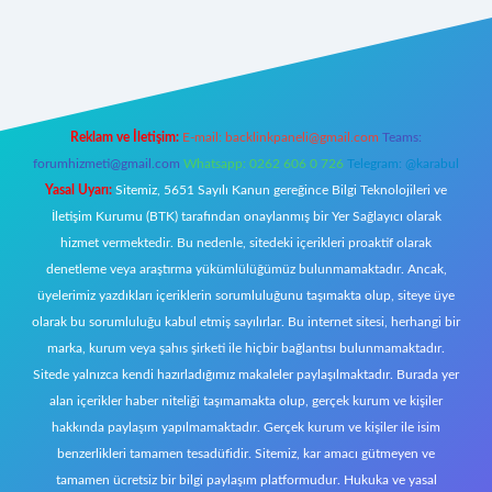
w.betexper.xyz/
Reklam ve İletişim:
E-mail:
backlinkpaneli@gmail.com
Teams:
forumhizmeti@gmail.com
Whatsapp: 0262 606 0 726
Telegram: @karabul
Yasal Uyarı:
Sitemiz, 5651 Sayılı Kanun gereğince Bilgi Teknolojileri ve
İletişim Kurumu (BTK) tarafından onaylanmış bir Yer Sağlayıcı olarak
hizmet vermektedir. Bu nedenle, sitedeki içerikleri proaktif olarak
denetleme veya araştırma yükümlülüğümüz bulunmamaktadır. Ancak,
üyelerimiz yazdıkları içeriklerin sorumluluğunu taşımakta olup, siteye üye
olarak bu sorumluluğu kabul etmiş sayılırlar. Bu internet sitesi, herhangi bir
marka, kurum veya şahıs şirketi ile hiçbir bağlantısı bulunmamaktadır.
Sitede yalnızca kendi hazırladığımız makaleler paylaşılmaktadır. Burada yer
alan içerikler haber niteliği taşımamakta olup, gerçek kurum ve kişiler
hakkında paylaşım yapılmamaktadır. Gerçek kurum ve kişiler ile isim
benzerlikleri tamamen tesadüfidir. Sitemiz, kar amacı gütmeyen ve
tamamen ücretsiz bir bilgi paylaşım platformudur. Hukuka ve yasal