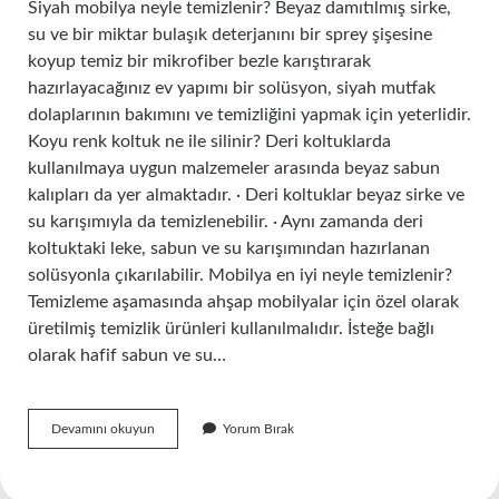
Siyah mobilya neyle temizlenir? Beyaz damıtılmış sirke,
su ve bir miktar bulaşık deterjanını bir sprey şişesine
koyup temiz bir mikrofiber bezle karıştırarak
hazırlayacağınız ev yapımı bir solüsyon, siyah mutfak
dolaplarının bakımını ve temizliğini yapmak için yeterlidir.
Koyu renk koltuk ne ile silinir? Deri koltuklarda
kullanılmaya uygun malzemeler arasında beyaz sabun
kalıpları da yer almaktadır. · Deri koltuklar beyaz sirke ve
su karışımıyla da temizlenebilir. · Aynı zamanda deri
koltuktaki leke, sabun ve su karışımından hazırlanan
solüsyonla çıkarılabilir. Mobilya en iyi neyle temizlenir?
Temizleme aşamasında ahşap mobilyalar için özel olarak
üretilmiş temizlik ürünleri kullanılmalıdır. İsteğe bağlı
olarak hafif sabun ve su…
Koyu
Devamını okuyun
Yorum Bırak
Renk
Mobilya
Nasıl