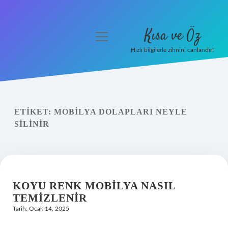
Kısa ve Öz
menüyü
aç
Hızlı bilgilerle zihnini canlandır!
Anasayfa
Gizlilik Politikası
ETIKET:
MOBILYA DOLAPLARI NEYLE
Yasal Uyarı
SILINIR
Hakkımızda
KOYU RENK MOBILYA NASIL
TEMIZLENIR
Tarih: Ocak 14, 2025