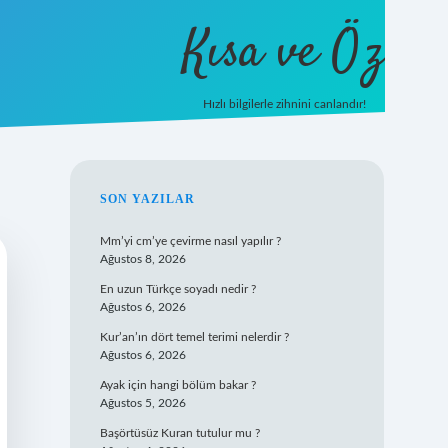
Kısa ve Öz
Hızlı bilgilerle zihnini canlandır!
ilbet
vd casino
vdcasino giriş
https://www.betexper
SIDEBAR
SON YAZILAR
Mm’yi cm’ye çevirme nasıl yapılır ?
Ağustos 8, 2026
En uzun Türkçe soyadı nedir ?
Ağustos 6, 2026
Kur’an’ın dört temel terimi nelerdir ?
Ağustos 6, 2026
Ayak için hangi bölüm bakar ?
Ağustos 5, 2026
Başörtüsüz Kuran tutulur mu ?