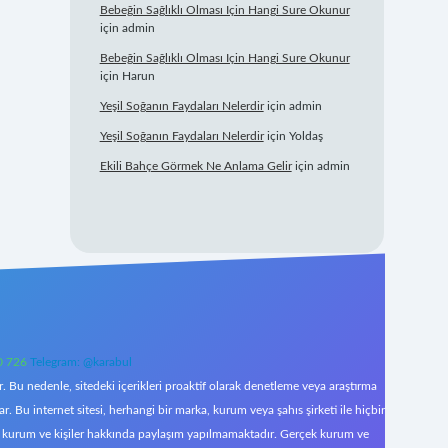
Bebeğin Sağlıklı Olması Için Hangi Sure Okunur
için
admin
Bebeğin Sağlıklı Olması Için Hangi Sure Okunur
için
Harun
Yeşil Soğanın Faydaları Nelerdir
için
admin
Yeşil Soğanın Faydaları Nelerdir
için
Yoldaş
Ekili Bahçe Görmek Ne Anlama Gelir
için
admin
0 726
Telegram: @karabul
 Bu nedenle, sitedeki içerikleri proaktif olarak denetleme veya araştırma
Bu internet sitesi, herhangi bir marka, kurum veya şahıs şirketi ile hiçbir
çek kurum ve kişiler hakkında paylaşım yapılmamaktadır. Gerçek kurum ve