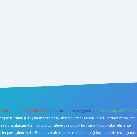
l:
backlinkpaneli@gmail.com
Teams:
forumhizmeti@gmail.com
Whatsapp: 0262 606 
letişim Kurumu (BTK) tarafından onaylanmış bir Yer Sağlayıcı olarak hizmet vermektedir.
orumluluğunu taşımakta olup, siteye üye olarak bu sorumluluğu kabul etmiş sayılırlar. 
eler paylaşılmaktadır. Burada yer alan içerikler haber niteliği taşımamakta olup, ger