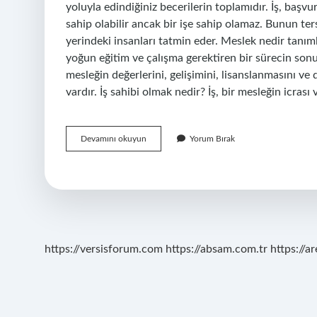
yoluyla edindiğiniz becerilerin toplamıdır. İş, başv
sahip olabilir ancak bir işe sahip olamaz. Bunun 
yerindeki insanları tatmin eder. Meslek nedir tanıml
yoğun eğitim ve çalışma gerektiren bir sürecin sonu
mesleğin değerlerini, gelişimini, lisanslanmasını ve
vardır. İş sahibi olmak nedir? İş, bir mesleğin icras
İŞ
Devamını okuyun
Yorum Bırak
Ve
Meslek
Arasındaki
Farklar
Nelerdir
https://versisforum.com
https://absam.com.tr
https://a