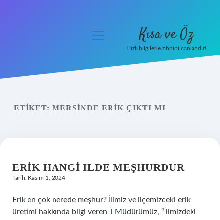
Kısa ve Öz
menüyü
aç
Hızlı bilgilerle zihnini canlandır!
Anasayfa
Gizlilik Politikası
ETIKET:
MERSINDE ERIK ÇIKTI MI
Yasal Uyarı
Hakkımızda
ERIK HANGI ILDE MEŞHURDUR
Tarih: Kasım 1, 2024
Erik en çok nerede meşhur? İlimiz ve ilçemizdeki erik
üretimi hakkında bilgi veren İl Müdürümüz, “İlimizdeki