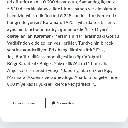
erik üretim alanı 10.200 dekar olup, Samandağ ilçemiz
5.910 dekarlık alanıyla ilde birinci sırada yer almaktadır.
İlçemizin yıllık erik üretimi 6.248 tondur. Türkiye’de erik
hangi ilde yetişir? Karaman. 1970’li yıllarda tek bir erik
ağacının bile bulunmadığı, günümüzde “Erik Diyarı”
olarak anılan Karaman-Mersin sınırları arasındaki Göksu
Vadisi’nden elde edilen yeşil erikler, Türkiye’nin birçok
şehrine gönderiliyor. Erik hangi ilimize aittir? Erik,
TaşköprüErikİlKastamonuİlçesiTaşköprüCoğrafi
BölgeKaradeniz BölgesiYükseklik764 m11 hat daha
Anjelika erik nerede yetişir? Japon grubu erikleri Ege,
Marmara, Akdeniz ve Güneydoğu Anadolu bölgelerinde
800 m’ye kadar yüksekliklerde yetiştirilebilir.…
Erik
Devamını okuyun
Yorum Bırak
Hangi
Ilde
Meşhurdur