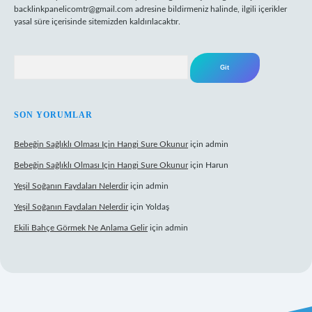
backlinkpanelicomtr@gmail.com
adresine bildirmeniz halinde, ilgili içerikler
yasal süre içerisinde sitemizden kaldırılacaktır.
Arama
SON YORUMLAR
Bebeğin Sağlıklı Olması Için Hangi Sure Okunur
için
admin
Bebeğin Sağlıklı Olması Için Hangi Sure Okunur
için
Harun
Yeşil Soğanın Faydaları Nelerdir
için
admin
Yeşil Soğanın Faydaları Nelerdir
için
Yoldaş
Ekili Bahçe Görmek Ne Anlama Gelir
için
admin