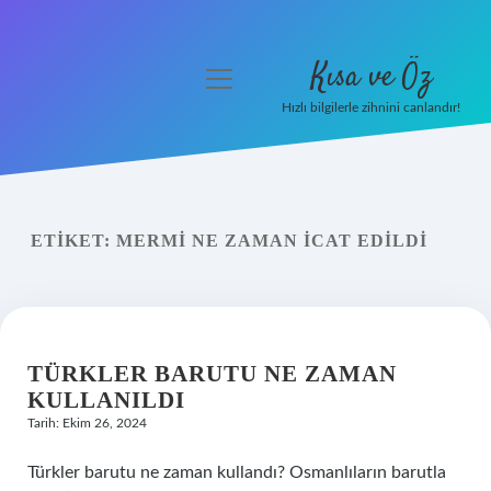
Kısa ve Öz
menüyü
aç
Hızlı bilgilerle zihnini canlandır!
Anasayfa
Gizlilik Politikası
ETIKET:
MERMI NE ZAMAN ICAT EDILDI
Yasal Uyarı
Hakkımızda
TÜRKLER BARUTU NE ZAMAN
KULLANILDI
Tarih: Ekim 26, 2024
Türkler barutu ne zaman kullandı? Osmanlıların barutla