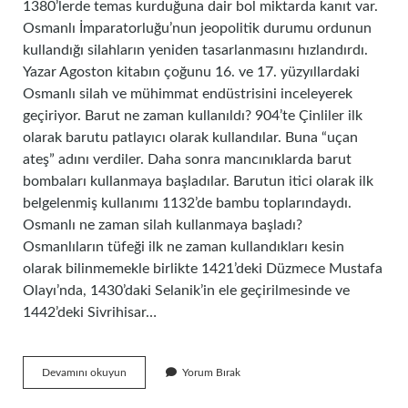
1380’lerde temas kurduğuna dair bol miktarda kanıt var.
Osmanlı İmparatorluğu’nun jeopolitik durumu ordunun
kullandığı silahların yeniden tasarlanmasını hızlandırdı.
Yazar Agoston kitabın çoğunu 16. ve 17. yüzyıllardaki
Osmanlı silah ve mühimmat endüstrisini inceleyerek
geçiriyor. Barut ne zaman kullanıldı? 904’te Çinliler ilk
olarak barutu patlayıcı olarak kullandılar. Buna “uçan
ateş” adını verdiler. Daha sonra mancınıklarda barut
bombaları kullanmaya başladılar. Barutun itici olarak ilk
belgelenmiş kullanımı 1132’de bambu toplarındaydı.
Osmanlı ne zaman silah kullanmaya başladı?
Osmanlıların tüfeği ilk ne zaman kullandıkları kesin
olarak bilinmemekle birlikte 1421’deki Düzmece Mustafa
Olayı’nda, 1430’daki Selanik’in ele geçirilmesinde ve
1442’deki Sivrihisar…
Türkler
Devamını okuyun
Yorum Bırak
Barutu
Ne