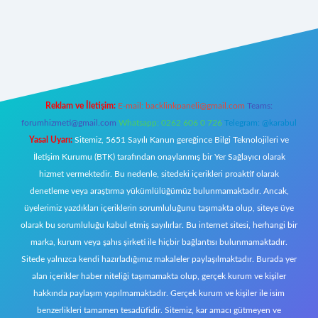
w.betexper.xyz/
Reklam ve İletişim:
E-mail:
backlinkpaneli@gmail.com
Teams:
forumhizmeti@gmail.com
Whatsapp: 0262 606 0 726
Telegram: @karabul
Yasal Uyarı:
Sitemiz, 5651 Sayılı Kanun gereğince Bilgi Teknolojileri ve
İletişim Kurumu (BTK) tarafından onaylanmış bir Yer Sağlayıcı olarak
hizmet vermektedir. Bu nedenle, sitedeki içerikleri proaktif olarak
denetleme veya araştırma yükümlülüğümüz bulunmamaktadır. Ancak,
üyelerimiz yazdıkları içeriklerin sorumluluğunu taşımakta olup, siteye üye
olarak bu sorumluluğu kabul etmiş sayılırlar. Bu internet sitesi, herhangi bir
marka, kurum veya şahıs şirketi ile hiçbir bağlantısı bulunmamaktadır.
Sitede yalnızca kendi hazırladığımız makaleler paylaşılmaktadır. Burada yer
alan içerikler haber niteliği taşımamakta olup, gerçek kurum ve kişiler
hakkında paylaşım yapılmamaktadır. Gerçek kurum ve kişiler ile isim
benzerlikleri tamamen tesadüfidir. Sitemiz, kar amacı gütmeyen ve