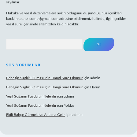
sayılırlar.
Hukuka ve yasal düzenlemelere aykırı olduğunu düşündüğünüz içerikleri,
backlinkpanelicomtr@gmail.com
adresine bildirmeniz halinde, ilgili içerikler
yasal süre içerisinde sitemizden kaldırılacaktır.
Arama
SON YORUMLAR
Bebeğin Sağlıklı Olması Için Hangi Sure Okunur
için
admin
Bebeğin Sağlıklı Olması Için Hangi Sure Okunur
için
Harun
Yeşil Soğanın Faydaları Nelerdir
için
admin
Yeşil Soğanın Faydaları Nelerdir
için
Yoldaş
Ekili Bahçe Görmek Ne Anlama Gelir
için
admin