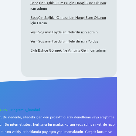
Bebeğin Sağlıklı Olması Için Hangi Sure Okunur
için
admin
Bebeğin Sağlıklı Olması Için Hangi Sure Okunur
için
Harun
Yeşil Soğanın Faydaları Nelerdir
için
admin
Yeşil Soğanın Faydaları Nelerdir
için
Yoldaş
Ekili Bahçe Görmek Ne Anlama Gelir
için
admin
0 726
Telegram: @karabul
 Bu nedenle, sitedeki içerikleri proaktif olarak denetleme veya araştırma
Bu internet sitesi, herhangi bir marka, kurum veya şahıs şirketi ile hiçbir
çek kurum ve kişiler hakkında paylaşım yapılmamaktadır. Gerçek kurum ve