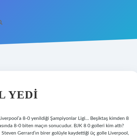
L YEDI
Liverpool’a 8-0 yenildiği Şampiyonlar Ligi… Beşiktaş kimden 8
asında 8-0 biten maçın sonucudur. BJK 8 0 golleri kim attı?
teven Gerrard’ın birer golüyle kaydettiği üç golle Liverpool,