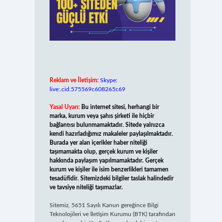
Reklam ve İletişim:
Skype:
live:.cid.575569c608265c69
Yasal Uyarı:
Bu internet sitesi, herhangi bir
marka, kurum veya şahıs şirketi ile hiçbir
bağlantısı bulunmamaktadır. Sitede yalnızca
kendi hazırladığımız makaleler paylaşılmaktadır.
Burada yer alan içerikler haber niteliği
taşımamakta olup, gerçek kurum ve kişiler
hakkında paylaşım yapılmamaktadır. Gerçek
kurum ve kişiler ile isim benzerlikleri tamamen
tesadüfidir. Sitemizdeki bilgiler taslak halindedir
ve tavsiye niteliği taşımazlar.
Sitemiz, 5651 Sayılı Kanun gereğince Bilgi
Teknolojileri ve İletişim Kurumu (BTK) tarafından