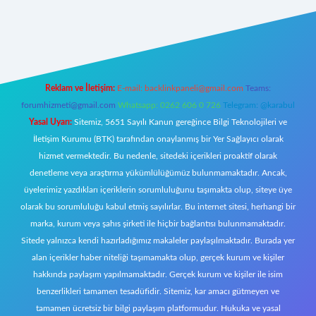
w.betexper.xyz/
Reklam ve İletişim:
E-mail:
backlinkpaneli@gmail.com
Teams:
forumhizmeti@gmail.com
Whatsapp: 0262 606 0 726
Telegram: @karabul
Yasal Uyarı:
Sitemiz, 5651 Sayılı Kanun gereğince Bilgi Teknolojileri ve
İletişim Kurumu (BTK) tarafından onaylanmış bir Yer Sağlayıcı olarak
hizmet vermektedir. Bu nedenle, sitedeki içerikleri proaktif olarak
denetleme veya araştırma yükümlülüğümüz bulunmamaktadır. Ancak,
üyelerimiz yazdıkları içeriklerin sorumluluğunu taşımakta olup, siteye üye
olarak bu sorumluluğu kabul etmiş sayılırlar. Bu internet sitesi, herhangi bir
marka, kurum veya şahıs şirketi ile hiçbir bağlantısı bulunmamaktadır.
Sitede yalnızca kendi hazırladığımız makaleler paylaşılmaktadır. Burada yer
alan içerikler haber niteliği taşımamakta olup, gerçek kurum ve kişiler
hakkında paylaşım yapılmamaktadır. Gerçek kurum ve kişiler ile isim
benzerlikleri tamamen tesadüfidir. Sitemiz, kar amacı gütmeyen ve
tamamen ücretsiz bir bilgi paylaşım platformudur. Hukuka ve yasal