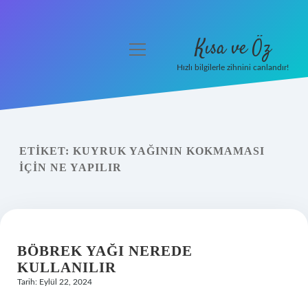
Kısa ve Öz
menüyü
aç
Hızlı bilgilerle zihnini canlandır!
Anasayfa
Gizlilik Politikası
ETIKET:
KUYRUK YAĞININ KOKMAMASI
Yasal Uyarı
IÇIN NE YAPILIR
Hakkımızda
BÖBREK YAĞI NEREDE
KULLANILIR
Tarih: Eylül 22, 2024