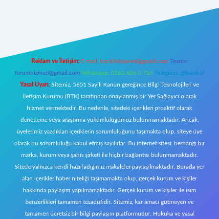
w.betexper.xyz/
Reklam ve İletişim:
E-mail:
backlinkpaneli@gmail.com
Teams:
forumhizmeti@gmail.com
Whatsapp: 0262 606 0 726
Telegram: @karabul
Yasal Uyarı:
Sitemiz, 5651 Sayılı Kanun gereğince Bilgi Teknolojileri ve
İletişim Kurumu (BTK) tarafından onaylanmış bir Yer Sağlayıcı olarak
hizmet vermektedir. Bu nedenle, sitedeki içerikleri proaktif olarak
denetleme veya araştırma yükümlülüğümüz bulunmamaktadır. Ancak,
üyelerimiz yazdıkları içeriklerin sorumluluğunu taşımakta olup, siteye üye
olarak bu sorumluluğu kabul etmiş sayılırlar. Bu internet sitesi, herhangi bir
marka, kurum veya şahıs şirketi ile hiçbir bağlantısı bulunmamaktadır.
Sitede yalnızca kendi hazırladığımız makaleler paylaşılmaktadır. Burada yer
alan içerikler haber niteliği taşımamakta olup, gerçek kurum ve kişiler
hakkında paylaşım yapılmamaktadır. Gerçek kurum ve kişiler ile isim
benzerlikleri tamamen tesadüfidir. Sitemiz, kar amacı gütmeyen ve
tamamen ücretsiz bir bilgi paylaşım platformudur. Hukuka ve yasal