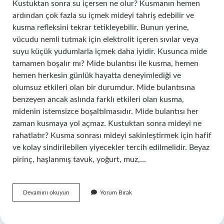
Kustuktan sonra su içersen ne olur? Kusmanın hemen
ardından çok fazla su içmek mideyi tahriş edebilir ve
kusma refleksini tekrar tetikleyebilir. Bunun yerine,
vücudu nemli tutmak için elektrolit içeren sıvılar veya
suyu küçük yudumlarla içmek daha iyidir. Kusunca mide
tamamen boşalır mı? Mide bulantısı ile kusma, hemen
hemen herkesin günlük hayatta deneyimlediği ve
olumsuz etkileri olan bir durumdur. Mide bulantısına
benzeyen ancak aslında farklı etkileri olan kusma,
midenin istemsizce boşaltılmasıdır. Mide bulantısı her
zaman kusmaya yol açmaz. Kustuktan sonra mideyi ne
rahatlatır? Kusma sonrası mideyi sakinleştirmek için hafif
ve kolay sindirilebilen yiyecekler tercih edilmelidir. Beyaz
pirinç, haşlanmış tavuk, yoğurt, muz,…
Kustuktan
Devamını okuyun
Yorum Bırak
Sonra
Su
Içersek