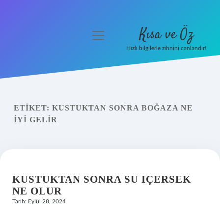
Kısa ve Öz
menüyü
aç
Hızlı bilgilerle zihnini canlandır!
Anasayfa
Gizlilik Politikası
ETIKET:
KUSTUKTAN SONRA BOĞAZA NE
Yasal Uyarı
IYI GELIR
Hakkımızda
KUSTUKTAN SONRA SU IÇERSEK
NE OLUR
Tarih: Eylül 28, 2024