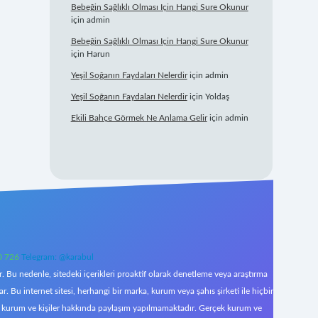
Bebeğin Sağlıklı Olması Için Hangi Sure Okunur
için
admin
Bebeğin Sağlıklı Olması Için Hangi Sure Okunur
için
Harun
Yeşil Soğanın Faydaları Nelerdir
için
admin
Yeşil Soğanın Faydaları Nelerdir
için
Yoldaş
Ekili Bahçe Görmek Ne Anlama Gelir
için
admin
0 726
Telegram: @karabul
 Bu nedenle, sitedeki içerikleri proaktif olarak denetleme veya araştırma
Bu internet sitesi, herhangi bir marka, kurum veya şahıs şirketi ile hiçbir
çek kurum ve kişiler hakkında paylaşım yapılmamaktadır. Gerçek kurum ve