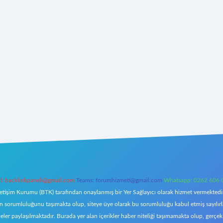
l:
backlinkpaneli@gmail.com
Teams:
forumhizmeti@gmail.com
Whatsapp: 0262 606 
letişim Kurumu (BTK) tarafından onaylanmış bir Yer Sağlayıcı olarak hizmet vermektedir.
orumluluğunu taşımakta olup, siteye üye olarak bu sorumluluğu kabul etmiş sayılırlar. 
eler paylaşılmaktadır. Burada yer alan içerikler haber niteliği taşımamakta olup, ger