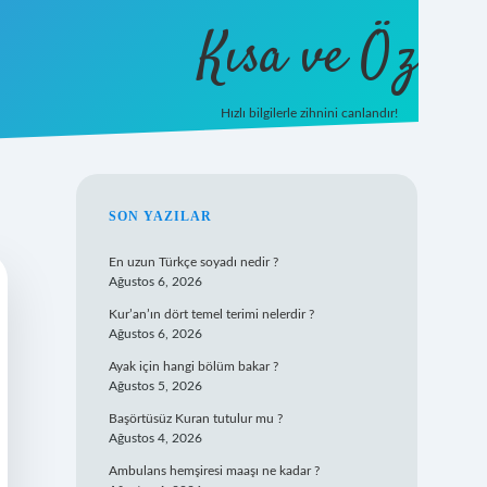
Kısa ve Öz
Hızlı bilgilerle zihnini canlandır!
ilbet
vd casino
vdcasino giriş
https://www.betexpe
SIDEBAR
SON YAZILAR
En uzun Türkçe soyadı nedir ?
Ağustos 6, 2026
Kur’an’ın dört temel terimi nelerdir ?
Ağustos 6, 2026
Ayak için hangi bölüm bakar ?
Ağustos 5, 2026
Başörtüsüz Kuran tutulur mu ?
Ağustos 4, 2026
Ambulans hemşiresi maaşı ne kadar ?