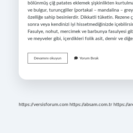
bölünmüş çiğ patates eklemek şişkinlikten kurtulman
ve bulgur, turunçgiller (portakal – mandalina – greyf
özelliğe sahip besinlerdir. Dikkatli tüketin. Rezene
sonra veya kendinizi iyi hissetmediğinizde içebilirsi
Fasulye, nohut, mercimek ve barbunya fasulyesi gibi
ve meyveler gibi, içerdikleri folik asit, demir ve di
Salatalık
Devamını okuyun
Yorum Bırak
Fasulyenin
Gazını
Alır
Mı
https://versisforum.com
https://absam.com.tr
https://a