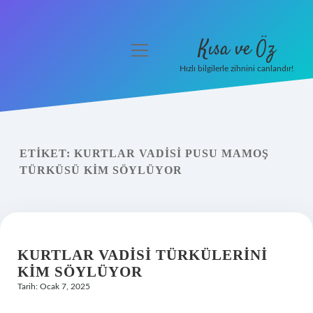
Kısa ve Öz
menüyü
aç
Hızlı bilgilerle zihnini canlandır!
Anasayfa
Gizlilik Politikası
ETIKET:
KURTLAR VADISI PUSU MAMOŞ
Yasal Uyarı
TÜRKÜSÜ KIM SÖYLÜYOR
Hakkımızda
KURTLAR VADISI TÜRKÜLERINI
KIM SÖYLÜYOR
Tarih: Ocak 7, 2025