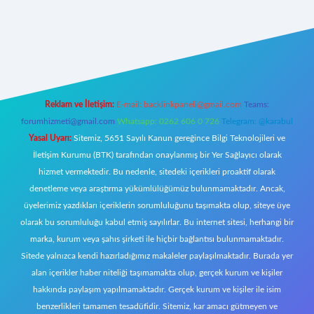
w.betexper.xyz/
Reklam ve İletişim:
E-mail:
backlinkpaneli@gmail.com
Teams:
forumhizmeti@gmail.com
Whatsapp: 0262 606 0 726
Telegram: @karabul
Yasal Uyarı:
Sitemiz, 5651 Sayılı Kanun gereğince Bilgi Teknolojileri ve
İletişim Kurumu (BTK) tarafından onaylanmış bir Yer Sağlayıcı olarak
hizmet vermektedir. Bu nedenle, sitedeki içerikleri proaktif olarak
denetleme veya araştırma yükümlülüğümüz bulunmamaktadır. Ancak,
üyelerimiz yazdıkları içeriklerin sorumluluğunu taşımakta olup, siteye üye
olarak bu sorumluluğu kabul etmiş sayılırlar. Bu internet sitesi, herhangi bir
marka, kurum veya şahıs şirketi ile hiçbir bağlantısı bulunmamaktadır.
Sitede yalnızca kendi hazırladığımız makaleler paylaşılmaktadır. Burada yer
alan içerikler haber niteliği taşımamakta olup, gerçek kurum ve kişiler
hakkında paylaşım yapılmamaktadır. Gerçek kurum ve kişiler ile isim
benzerlikleri tamamen tesadüfidir. Sitemiz, kar amacı gütmeyen ve