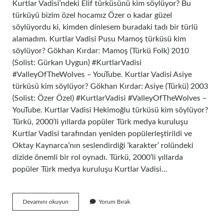
Kurtlar Vadisi’ndeki Elif türküsünü kim söylüyor? Bu
türküyü bizim özel hocamız Özer o kadar güzel
söylüyordu ki, kimden dinlesem buradaki tadı bir türlü
alamadım. Kurtlar Vadisi Pusu Mamoş türküsü kim
söylüyor? Gökhan Kırdar: Mamoş (Türkü Folk) 2010
(Solist: Gürkan Uygun) #KurtlarVadisi
#ValleyOfTheWolves – YouTube. Kurtlar Vadisi Asiye
türküsü kim söylüyor? Gökhan Kırdar: Asiye (Türkü) 2003
(Solist: Özer Özel) #KurtlarVadisi #ValleyOfTheWolves –
YouTube. Kurtlar Vadisi Hekimoğlu türküsü kim söylüyor?
Türkü, 2000’li yıllarda popüler Türk medya kuruluşu
Kurtlar Vadisi tarafından yeniden popülerleştirildi ve
Oktay Kaynarca’nın seslendirdiği ‘karakter’ rolündeki
dizide önemli bir rol oynadı. Türkü, 2000’li yıllarda
popüler Türk medya kuruluşu Kurtlar Vadisi…
Kurtlar
Devamını okuyun
Yorum Bırak
Vadisi
Türkülerini