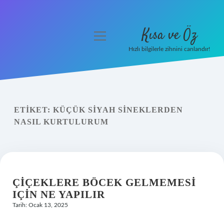
Kısa ve Öz
menüyü
aç
Hızlı bilgilerle zihnini canlandır!
Anasayfa
Gizlilik Politikası
ETIKET:
KÜÇÜK SIYAH SINEKLERDEN
Yasal Uyarı
NASIL KURTULURUM
Hakkımızda
ÇIÇEKLERE BÖCEK GELMEMESI
IÇIN NE YAPILIR
Tarih: Ocak 13, 2025