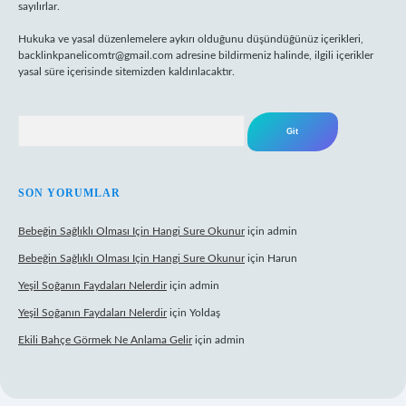
sayılırlar.
Hukuka ve yasal düzenlemelere aykırı olduğunu düşündüğünüz içerikleri,
backlinkpanelicomtr@gmail.com
adresine bildirmeniz halinde, ilgili içerikler
yasal süre içerisinde sitemizden kaldırılacaktır.
Arama
SON YORUMLAR
Bebeğin Sağlıklı Olması Için Hangi Sure Okunur
için
admin
Bebeğin Sağlıklı Olması Için Hangi Sure Okunur
için
Harun
Yeşil Soğanın Faydaları Nelerdir
için
admin
Yeşil Soğanın Faydaları Nelerdir
için
Yoldaş
Ekili Bahçe Görmek Ne Anlama Gelir
için
admin