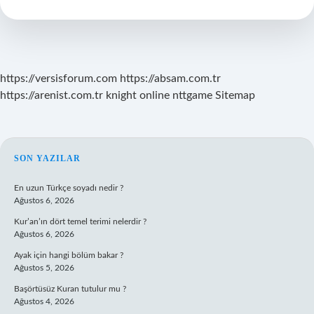
Için
Ne
Yapılır
https://versisforum.com
https://absam.com.tr
https://arenist.com.tr
knight online
nttgame
Sitemap
SIDEBAR
SON YAZILAR
En uzun Türkçe soyadı nedir ?
Ağustos 6, 2026
Kur’an’ın dört temel terimi nelerdir ?
Ağustos 6, 2026
Ayak için hangi bölüm bakar ?
Ağustos 5, 2026
Başörtüsüz Kuran tutulur mu ?
Ağustos 4, 2026