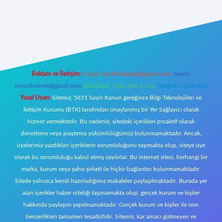
w.betexper.xyz/
Reklam ve İletişim:
E-mail:
backlinkpaneli@gmail.com
Teams:
forumhizmeti@gmail.com
Whatsapp: 0262 606 0 726
Telegram: @karabul
Yasal Uyarı:
Sitemiz, 5651 Sayılı Kanun gereğince Bilgi Teknolojileri ve
İletişim Kurumu (BTK) tarafından onaylanmış bir Yer Sağlayıcı olarak
hizmet vermektedir. Bu nedenle, sitedeki içerikleri proaktif olarak
denetleme veya araştırma yükümlülüğümüz bulunmamaktadır. Ancak,
üyelerimiz yazdıkları içeriklerin sorumluluğunu taşımakta olup, siteye üye
olarak bu sorumluluğu kabul etmiş sayılırlar. Bu internet sitesi, herhangi bir
marka, kurum veya şahıs şirketi ile hiçbir bağlantısı bulunmamaktadır.
Sitede yalnızca kendi hazırladığımız makaleler paylaşılmaktadır. Burada yer
alan içerikler haber niteliği taşımamakta olup, gerçek kurum ve kişiler
hakkında paylaşım yapılmamaktadır. Gerçek kurum ve kişiler ile isim
benzerlikleri tamamen tesadüfidir. Sitemiz, kar amacı gütmeyen ve