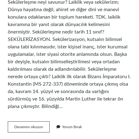
Sekülerleşme neyi savunur? Laiklik veya sekülerizm;
Dünya hayatına değil, ahiret ve diğer dinî ve manevi
konulara odaklanan bir toplum hareketi. TDK, laiklik
kavramına bir yanıt olarak dünyacılık kelimesini
önermiştir. Sekülerleşme nedir tarih 11 sınıf?
SEKÜLERİZASYON. Sekülerizasyon, kutsalın bilimsel
olana tabi kılınmasıdır, ister kişisel inanç, ister kurumsal
uygulamalar, ister siyasi otorite anlamında olsun. Başka
bir deyişle, kutsalın bilimselleştirilmesi veya ortadan
kaldırılması olarak da adlandırılabilir. Sekülerleşme
nerede ortaya çıktı? Laiklik ilk olarak Bizans İmparatoru I.
Konstantin (MS 272-337) döneminde ortaya çıkmış olsa
da, kavram 14. yüzyıl ve sonrasında da varlığını
sürdürmüş ve 16. yüzyılda Martin Luther ile tekrar ön
plana çıkmıştır. Bilindiği…
Sekülerleşme
Devamını okuyun
Yorum Bırak
Teorisinin
Savunucuları