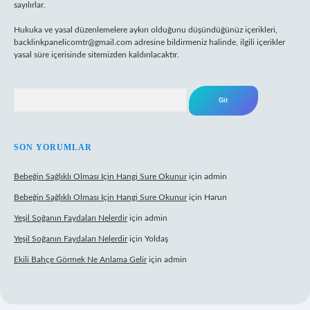
sayılırlar.
Hukuka ve yasal düzenlemelere aykırı olduğunu düşündüğünüz içerikleri,
backlinkpanelicomtr@gmail.com
adresine bildirmeniz halinde, ilgili içerikler
yasal süre içerisinde sitemizden kaldırılacaktır.
Arama
SON YORUMLAR
Bebeğin Sağlıklı Olması Için Hangi Sure Okunur
için
admin
Bebeğin Sağlıklı Olması Için Hangi Sure Okunur
için
Harun
Yeşil Soğanın Faydaları Nelerdir
için
admin
Yeşil Soğanın Faydaları Nelerdir
için
Yoldaş
Ekili Bahçe Görmek Ne Anlama Gelir
için
admin