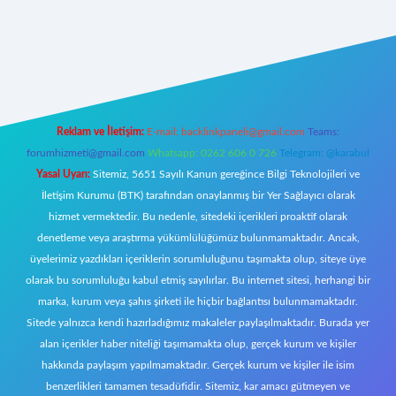
w.betexper.xyz/
Reklam ve İletişim:
E-mail:
backlinkpaneli@gmail.com
Teams:
forumhizmeti@gmail.com
Whatsapp: 0262 606 0 726
Telegram: @karabul
Yasal Uyarı:
Sitemiz, 5651 Sayılı Kanun gereğince Bilgi Teknolojileri ve
İletişim Kurumu (BTK) tarafından onaylanmış bir Yer Sağlayıcı olarak
hizmet vermektedir. Bu nedenle, sitedeki içerikleri proaktif olarak
denetleme veya araştırma yükümlülüğümüz bulunmamaktadır. Ancak,
üyelerimiz yazdıkları içeriklerin sorumluluğunu taşımakta olup, siteye üye
olarak bu sorumluluğu kabul etmiş sayılırlar. Bu internet sitesi, herhangi bir
marka, kurum veya şahıs şirketi ile hiçbir bağlantısı bulunmamaktadır.
Sitede yalnızca kendi hazırladığımız makaleler paylaşılmaktadır. Burada yer
alan içerikler haber niteliği taşımamakta olup, gerçek kurum ve kişiler
hakkında paylaşım yapılmamaktadır. Gerçek kurum ve kişiler ile isim
benzerlikleri tamamen tesadüfidir. Sitemiz, kar amacı gütmeyen ve