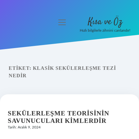
Kısa ve Öz
menüyü
aç
Hızlı bilgilerle zihnini canlandır!
Anasayfa
Gizlilik Politikası
ETIKET:
KLASIK SEKÜLERLEŞME TEZI
Yasal Uyarı
NEDIR
Hakkımızda
SEKÜLERLEŞME TEORISININ
SAVUNUCULARI KIMLERDIR
Tarih: Aralık 9, 2024