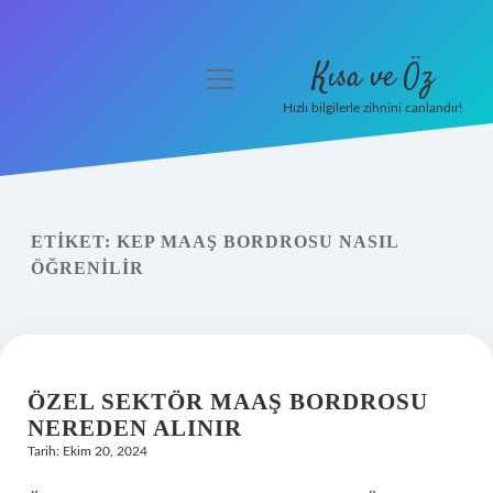
Kısa ve Öz
menüyü
aç
Hızlı bilgilerle zihnini canlandır!
Anasayfa
Gizlilik Politikası
ETIKET:
KEP MAAŞ BORDROSU NASIL
Yasal Uyarı
ÖĞRENILIR
Hakkımızda
ÖZEL SEKTÖR MAAŞ BORDROSU
NEREDEN ALINIR
Tarih: Ekim 20, 2024