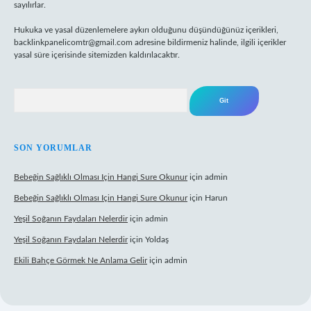
sayılırlar.
Hukuka ve yasal düzenlemelere aykırı olduğunu düşündüğünüz içerikleri,
backlinkpanelicomtr@gmail.com
adresine bildirmeniz halinde, ilgili içerikler
yasal süre içerisinde sitemizden kaldırılacaktır.
Arama
SON YORUMLAR
Bebeğin Sağlıklı Olması Için Hangi Sure Okunur
için
admin
Bebeğin Sağlıklı Olması Için Hangi Sure Okunur
için
Harun
Yeşil Soğanın Faydaları Nelerdir
için
admin
Yeşil Soğanın Faydaları Nelerdir
için
Yoldaş
Ekili Bahçe Görmek Ne Anlama Gelir
için
admin