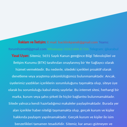
ww.betexper.xyz/
Reklam ve İletişim:
E-mail:
backlinkpaneli@gmail.com
Teams:
forumhizmeti@gmail.com
Whatsapp: 0262 606 0 726
Telegram: @karabul
Yasal Uyarı:
Sitemiz, 5651 Sayılı Kanun gereğince Bilgi Teknolojileri ve
İletişim Kurumu (BTK) tarafından onaylanmış bir Yer Sağlayıcı olarak
hizmet vermektedir. Bu nedenle, sitedeki içerikleri proaktif olarak
denetleme veya araştırma yükümlülüğümüz bulunmamaktadır. Ancak,
üyelerimiz yazdıkları içeriklerin sorumluluğunu taşımakta olup, siteye üye
olarak bu sorumluluğu kabul etmiş sayılırlar. Bu internet sitesi, herhangi bir
marka, kurum veya şahıs şirketi ile hiçbir bağlantısı bulunmamaktadır.
Sitede yalnızca kendi hazırladığımız makaleler paylaşılmaktadır. Burada yer
alan içerikler haber niteliği taşımamakta olup, gerçek kurum ve kişiler
hakkında paylaşım yapılmamaktadır. Gerçek kurum ve kişiler ile isim
benzerlikleri tamamen tesadüfidir. Sitemiz, kar amacı gütmeyen ve