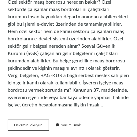
Özel sektör maaş bordrosu nereden bakılır? Özel
sektörde çalışanlar maaş bordrolarını çalıştıkları
kurumun insan kaynakları departmanından alabilecekleri
gibi bu işlemi e-devlet üzerinden de tamamlayabilirler.
Hem özel sektör hem de kamu sektörü çalışanları maaş
bordrolarını e-devlet sistemi üzerinden alabilirler. Özel
sektör gelir belgesi nereden alınır? Sosyal Güvenlik
Kurumu (SGK) çalışanları gelir belgelerini çalıştıkları
kurumdan alabilirler. Bu belge genellikle maaş bordrosu
şeklindedir ve kişinin maaşını ayrıntılı olarak gösterir.
Vergi belgeleri, BAĞ-KUR’a bağlı serbest meslek sahipleri
için gelir kanıtı olarak kullanılabilir. İşveren işçiye maaş
bordrosu vermek zorunda mı? Kanunun 37. maddesinde,
işverenin işyerinde veya bankaya ödeme yapması halinde
işçiye, ücretin hesaplanmasına ilişkin imzalı…
Özel
Devamını okuyun
Yorum Bırak
Sektör
Maaş