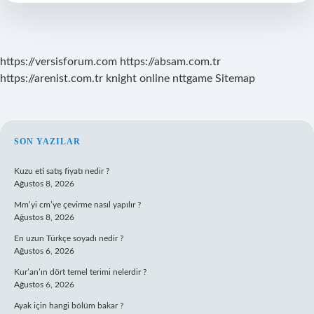
Ne
Kadar
Sürer
https://versisforum.com
https://absam.com.tr
https://arenist.com.tr
knight online
nttgame
Sitemap
SIDEBAR
SON YAZILAR
Kuzu eti satış fiyatı nedir ?
Ağustos 8, 2026
Mm’yi cm’ye çevirme nasıl yapılır ?
Ağustos 8, 2026
En uzun Türkçe soyadı nedir ?
Ağustos 6, 2026
Kur’an’ın dört temel terimi nelerdir ?
Ağustos 6, 2026
Ayak için hangi bölüm bakar ?