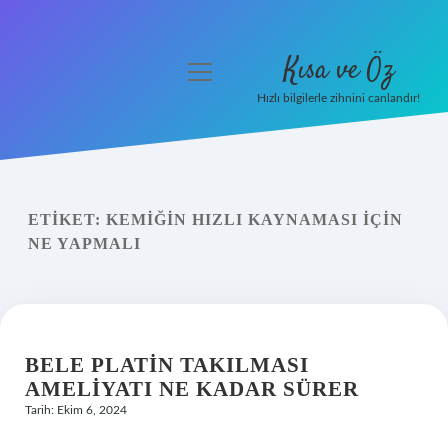
Kısa ve Öz
menüyü
aç
Hızlı bilgilerle zihnini canlandır!
Anasayfa
Gizlilik Politikası
ETIKET:
KEMIĞIN HIZLI KAYNAMASI IÇIN
Yasal Uyarı
NE YAPMALI
Hakkımızda
BELE PLATIN TAKILMASI
AMELIYATI NE KADAR SÜRER
Tarih: Ekim 6, 2024