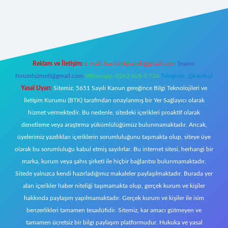
w.betexper.xyz/
Reklam ve İletişim:
E-mail:
backlinkpaneli@gmail.com
Teams:
forumhizmeti@gmail.com
Whatsapp: 0262 606 0 726
Telegram: @karabul
Yasal Uyarı:
Sitemiz, 5651 Sayılı Kanun gereğince Bilgi Teknolojileri ve
İletişim Kurumu (BTK) tarafından onaylanmış bir Yer Sağlayıcı olarak
hizmet vermektedir. Bu nedenle, sitedeki içerikleri proaktif olarak
denetleme veya araştırma yükümlülüğümüz bulunmamaktadır. Ancak,
üyelerimiz yazdıkları içeriklerin sorumluluğunu taşımakta olup, siteye üye
olarak bu sorumluluğu kabul etmiş sayılırlar. Bu internet sitesi, herhangi bir
marka, kurum veya şahıs şirketi ile hiçbir bağlantısı bulunmamaktadır.
Sitede yalnızca kendi hazırladığımız makaleler paylaşılmaktadır. Burada yer
alan içerikler haber niteliği taşımamakta olup, gerçek kurum ve kişiler
hakkında paylaşım yapılmamaktadır. Gerçek kurum ve kişiler ile isim
benzerlikleri tamamen tesadüfidir. Sitemiz, kar amacı gütmeyen ve
tamamen ücretsiz bir bilgi paylaşım platformudur. Hukuka ve yasal