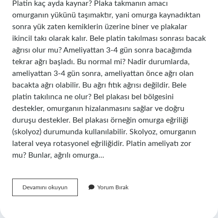
Platin kaç ayda kaynar? Plaka takmanın amacı
omurganın yükünü taşımaktır, yani omurga kaynadıktan
sonra yük zaten kemiklerin üzerine biner ve plakalar
ikincil takı olarak kalır. Bele platin takılması sonrası bacak
ağrısı olur mu? Ameliyattan 3-4 gün sonra bacağımda
tekrar ağrı başladı. Bu normal mi? Nadir durumlarda,
ameliyattan 3-4 gün sonra, ameliyattan önce ağrı olan
bacakta ağrı olabilir. Bu ağrı fıtık ağrısı değildir. Bele
platin takılınca ne olur? Bel plakası bel bölgesini
destekler, omurganın hizalanmasını sağlar ve doğru
duruşu destekler. Bel plakası örneğin omurga eğriliği
(skolyoz) durumunda kullanılabilir. Skolyoz, omurganın
lateral veya rotasyonel eğriliğidir. Platin ameliyatı zor
mu? Bunlar, ağrılı omurga…
Bele
Devamını okuyun
Yorum Bırak
Platin
Takılması
Ameliyatı