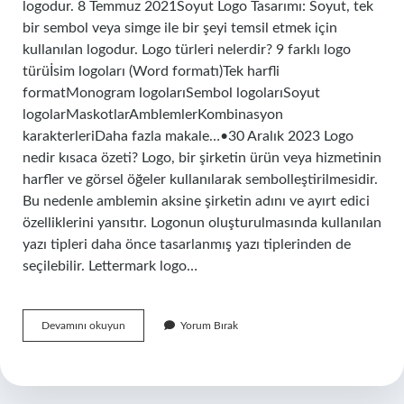
logodur. 8 Temmuz 2021Soyut Logo Tasarımı: Soyut, tek
bir sembol veya simge ile bir şeyi temsil etmek için
kullanılan logodur. Logo türleri nelerdir? 9 farklı logo
türüİsim logoları (Word formatı)Tek harfli
formatMonogram logolarıSembol logolarıSoyut
logolarMaskotlarAmblemlerKombinasyon
karakterleriDaha fazla makale…•30 Aralık 2023 Logo
nedir kısaca özeti? Logo, bir şirketin ürün veya hizmetinin
harfler ve görsel öğeler kullanılarak sembolleştirilmesidir.
Bu nedenle amblemin aksine şirketin adını ve ayırt edici
özelliklerini yansıtır. Logonun oluşturulmasında kullanılan
yazı tipleri daha önce tasarlanmış yazı tiplerinden de
seçilebilir. Lettermark logo…
Abstract
Devamını okuyun
Yorum Bırak
Logo
Ne
Demek