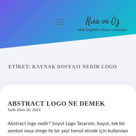
Kısa ve Öz
menüyü
aç
Hızlı bilgilerle zihnini canlandır!
Anasayfa
Gizlilik Politikası
ETIKET:
KAYNAK DOSYASI NEDIR LOGO
Yasal Uyarı
Hakkımızda
ABSTRACT LOGO NE DEMEK
Tarih: Ekim 20, 2024
Abstract logo nedir? Soyut Logo Tasarımı: Soyut, tek bir
sembol veya simge ile bir şeyi temsil etmek için kullanılan