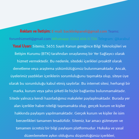
w.betexper.xyz/
Reklam ve İletişim:
E-mail:
backlinkpaneli@gmail.com
Teams:
forumhizmeti@gmail.com
Whatsapp: 0262 606 0 726
Telegram: @karabul
Yasal Uyarı:
Sitemiz, 5651 Sayılı Kanun gereğince Bilgi Teknolojileri ve
İletişim Kurumu (BTK) tarafından onaylanmış bir Yer Sağlayıcı olarak
hizmet vermektedir. Bu nedenle, sitedeki içerikleri proaktif olarak
denetleme veya araştırma yükümlülüğümüz bulunmamaktadır. Ancak,
üyelerimiz yazdıkları içeriklerin sorumluluğunu taşımakta olup, siteye üye
olarak bu sorumluluğu kabul etmiş sayılırlar. Bu internet sitesi, herhangi bir
marka, kurum veya şahıs şirketi ile hiçbir bağlantısı bulunmamaktadır.
Sitede yalnızca kendi hazırladığımız makaleler paylaşılmaktadır. Burada yer
alan içerikler haber niteliği taşımamakta olup, gerçek kurum ve kişiler
hakkında paylaşım yapılmamaktadır. Gerçek kurum ve kişiler ile isim
benzerlikleri tamamen tesadüfidir. Sitemiz, kar amacı gütmeyen ve
tamamen ücretsiz bir bilgi paylaşım platformudur. Hukuka ve yasal
düzenlemelere aykırı olduğunu düşündüğünüz içerikleri,