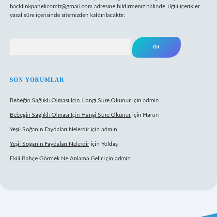
backlinkpanelicomtr@gmail.com
adresine bildirmeniz halinde, ilgili içerikler
yasal süre içerisinde sitemizden kaldırılacaktır.
Arama
SON YORUMLAR
Bebeğin Sağlıklı Olması Için Hangi Sure Okunur
için
admin
Bebeğin Sağlıklı Olması Için Hangi Sure Okunur
için
Harun
Yeşil Soğanın Faydaları Nelerdir
için
admin
Yeşil Soğanın Faydaları Nelerdir
için
Yoldaş
Ekili Bahçe Görmek Ne Anlama Gelir
için
admin