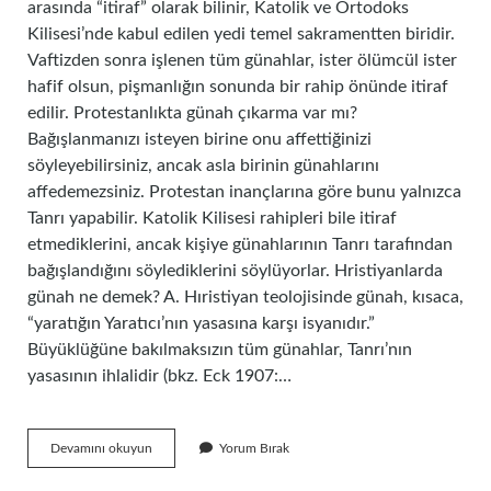
arasında “itiraf” olarak bilinir, Katolik ve Ortodoks
Kilisesi’nde kabul edilen yedi temel sakramentten biridir.
Vaftizden sonra işlenen tüm günahlar, ister ölümcül ister
hafif olsun, pişmanlığın sonunda bir rahip önünde itiraf
edilir. Protestanlıkta günah çıkarma var mı?
Bağışlanmanızı isteyen birine onu affettiğinizi
söyleyebilirsiniz, ancak asla birinin günahlarını
affedemezsiniz. Protestan inançlarına göre bunu yalnızca
Tanrı yapabilir. Katolik Kilisesi rahipleri bile itiraf
etmediklerini, ancak kişiye günahlarının Tanrı tarafından
bağışlandığını söylediklerini söylüyorlar. Hristiyanlarda
günah ne demek? A. Hıristiyan teolojisinde günah, kısaca,
“yaratığın Yaratıcı’nın yasasına karşı isyanıdır.”
Büyüklüğüne bakılmaksızın tüm günahlar, Tanrı’nın
yasasının ihlalidir (bkz. Eck 1907:…
Hangi
Devamını okuyun
Yorum Bırak
Dinde
Günah