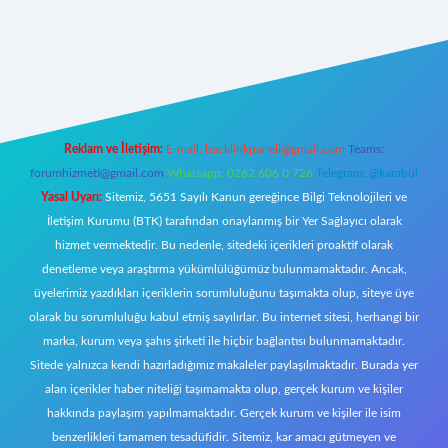
ww.betexper.xyz/
Reklam ve İletişim:
E-mail:
backlinkpaneli@gmail.com
Teams:
forumhizmeti@gmail.com
Whatsapp: 0262 606 0 726
Telegram: @karabul
Yasal Uyarı:
Sitemiz, 5651 Sayılı Kanun gereğince Bilgi Teknolojileri ve
İletişim Kurumu (BTK) tarafından onaylanmış bir Yer Sağlayıcı olarak
hizmet vermektedir. Bu nedenle, sitedeki içerikleri proaktif olarak
denetleme veya araştırma yükümlülüğümüz bulunmamaktadır. Ancak,
üyelerimiz yazdıkları içeriklerin sorumluluğunu taşımakta olup, siteye üye
olarak bu sorumluluğu kabul etmiş sayılırlar. Bu internet sitesi, herhangi bir
marka, kurum veya şahıs şirketi ile hiçbir bağlantısı bulunmamaktadır.
Sitede yalnızca kendi hazırladığımız makaleler paylaşılmaktadır. Burada yer
alan içerikler haber niteliği taşımamakta olup, gerçek kurum ve kişiler
hakkında paylaşım yapılmamaktadır. Gerçek kurum ve kişiler ile isim
benzerlikleri tamamen tesadüfidir. Sitemiz, kar amacı gütmeyen ve