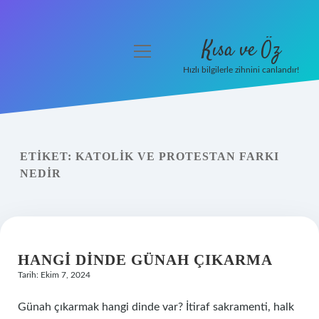
Kısa ve Öz
menüyü
aç
Hızlı bilgilerle zihnini canlandır!
Anasayfa
Gizlilik Politikası
ETIKET:
KATOLIK VE PROTESTAN FARKI
Yasal Uyarı
NEDIR
Hakkımızda
HANGI DINDE GÜNAH ÇIKARMA
Tarih: Ekim 7, 2024
Günah çıkarmak hangi dinde var? İtiraf sakramenti, halk