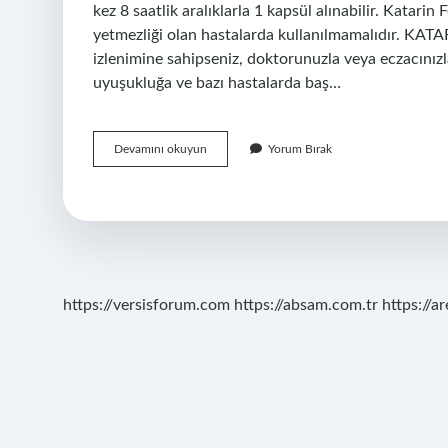
kez 8 saatlik aralıklarla 1 kapsül alınabilir. Katari
yetmezliği olan hastalarda kullanılmamalıdır. KATA
izlenimine sahipseniz, doktorunuzla veya eczacın
uyuşukluğa ve bazı hastalarda baş…
Katarina
Devamını okuyun
Yorum Bırak
Ne
Işe
https://versisforum.com
https://absam.com.tr
https://a