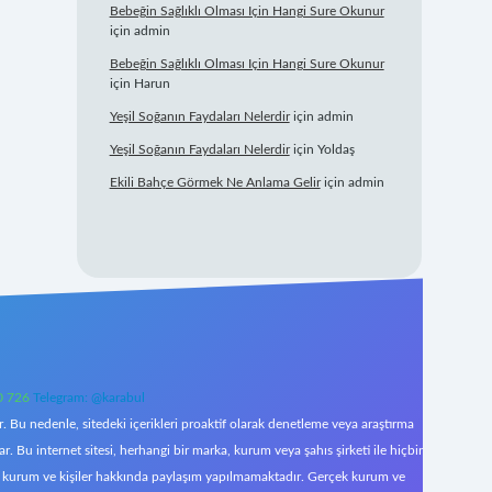
Bebeğin Sağlıklı Olması Için Hangi Sure Okunur
için
admin
Bebeğin Sağlıklı Olması Için Hangi Sure Okunur
için
Harun
Yeşil Soğanın Faydaları Nelerdir
için
admin
Yeşil Soğanın Faydaları Nelerdir
için
Yoldaş
Ekili Bahçe Görmek Ne Anlama Gelir
için
admin
0 726
Telegram: @karabul
 Bu nedenle, sitedeki içerikleri proaktif olarak denetleme veya araştırma
Bu internet sitesi, herhangi bir marka, kurum veya şahıs şirketi ile hiçbir
çek kurum ve kişiler hakkında paylaşım yapılmamaktadır. Gerçek kurum ve