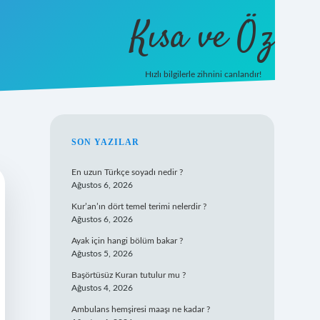
Kısa ve Öz
Hızlı bilgilerle zihnini canlandır!
ilbet
vd casino
vdcasino giriş
https://www.betexpe
SIDEBAR
SON YAZILAR
En uzun Türkçe soyadı nedir ?
Ağustos 6, 2026
Kur’an’ın dört temel terimi nelerdir ?
Ağustos 6, 2026
Ayak için hangi bölüm bakar ?
Ağustos 5, 2026
Başörtüsüz Kuran tutulur mu ?
Ağustos 4, 2026
Ambulans hemşiresi maaşı ne kadar ?