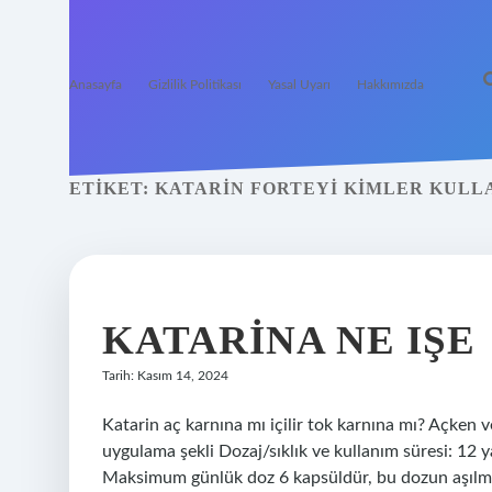
Anasayfa
Gizlilik Politikası
Yasal Uyarı
Hakkımızda
ETIKET:
KATARIN FORTEYI KIMLER KUL
KATARINA NE IŞE
Tarih: Kasım 14, 2024
Katarin aç karnına mı içilir tok karnına mı? Açken ve
uygulama şekli Dozaj/sıklık ve kullanım süresi: 12 y
Maksimum günlük doz 6 kapsüldür, bu dozun aşılmama