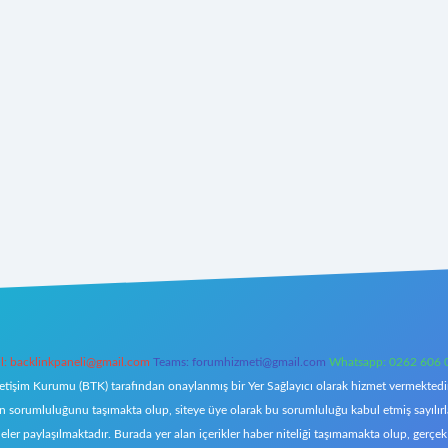
l:
backlinkpaneli@gmail.com
Teams:
forumhizmeti@gmail.com
Whatsapp: 0262 606 
letişim Kurumu (BTK) tarafından onaylanmış bir Yer Sağlayıcı olarak hizmet vermektedir.
orumluluğunu taşımakta olup, siteye üye olarak bu sorumluluğu kabul etmiş sayılırlar. 
eler paylaşılmaktadır. Burada yer alan içerikler haber niteliği taşımamakta olup, ger