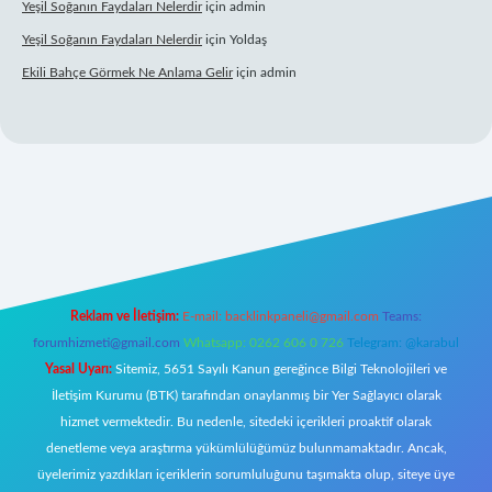
Yeşil Soğanın Faydaları Nelerdir
için
admin
Yeşil Soğanın Faydaları Nelerdir
için
Yoldaş
Ekili Bahçe Görmek Ne Anlama Gelir
için
admin
betexper.xyz/
Reklam ve İletişim:
E-mail:
backlinkpaneli@gmail.com
Teams:
forumhizmeti@gmail.com
Whatsapp: 0262 606 0 726
Telegram: @karabul
Yasal Uyarı:
Sitemiz, 5651 Sayılı Kanun gereğince Bilgi Teknolojileri ve
İletişim Kurumu (BTK) tarafından onaylanmış bir Yer Sağlayıcı olarak
hizmet vermektedir. Bu nedenle, sitedeki içerikleri proaktif olarak
denetleme veya araştırma yükümlülüğümüz bulunmamaktadır. Ancak,
üyelerimiz yazdıkları içeriklerin sorumluluğunu taşımakta olup, siteye üye