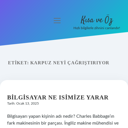
Kısa ve Öz
menüyü
aç
Hızlı bilgilerle zihnini canlandır!
Anasayfa
Gizlilik Politikası
ETIKET:
KARPUZ NEYI ÇAĞRIŞTIRIYOR
Yasal Uyarı
Hakkımızda
BILGISAYAR NE ISIMIZE YARAR
Tarih: Ocak 13, 2025
Bilgisayarı yapan kişinin adı nedir? Charles Babbage’ın
fark makinesinin bir parçası. İngiliz makine mühendisi ve