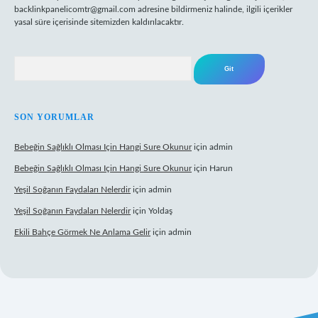
backlinkpanelicomtr@gmail.com
adresine bildirmeniz halinde, ilgili içerikler
yasal süre içerisinde sitemizden kaldırılacaktır.
Arama
SON YORUMLAR
Bebeğin Sağlıklı Olması Için Hangi Sure Okunur
için
admin
Bebeğin Sağlıklı Olması Için Hangi Sure Okunur
için
Harun
Yeşil Soğanın Faydaları Nelerdir
için
admin
Yeşil Soğanın Faydaları Nelerdir
için
Yoldaş
Ekili Bahçe Görmek Ne Anlama Gelir
için
admin