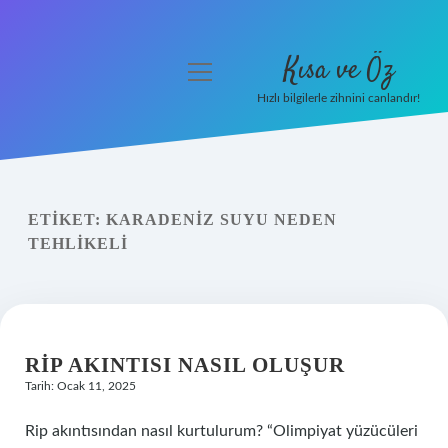
Kısa ve Öz
menüyü
aç
Hızlı bilgilerle zihnini canlandır!
Anasayfa
Gizlilik Politikası
ETIKET:
KARADENIZ SUYU NEDEN
Yasal Uyarı
TEHLIKELI
Hakkımızda
RIP AKINTISI NASIL OLUŞUR
Tarih: Ocak 11, 2025
Rip akıntısından nasıl kurtulurum? “Olimpiyat yüzücüleri