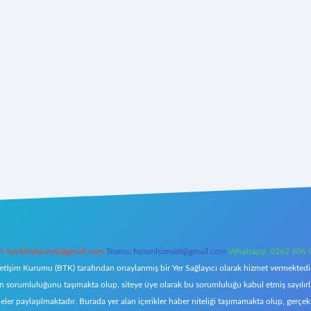
l:
backlinkpaneli@gmail.com
Teams:
forumhizmeti@gmail.com
Whatsapp: 0262 606 
letişim Kurumu (BTK) tarafından onaylanmış bir Yer Sağlayıcı olarak hizmet vermektedir.
orumluluğunu taşımakta olup, siteye üye olarak bu sorumluluğu kabul etmiş sayılırlar. 
eler paylaşılmaktadır. Burada yer alan içerikler haber niteliği taşımamakta olup, ger