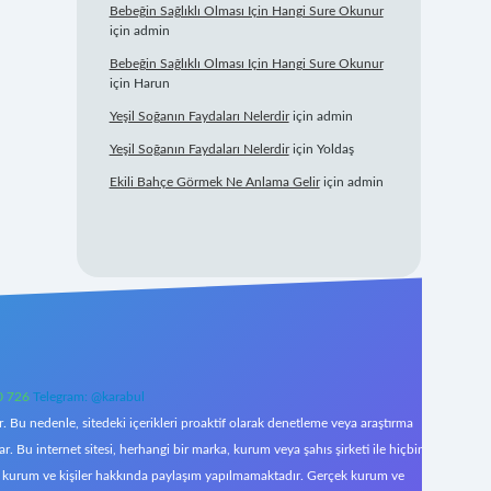
Bebeğin Sağlıklı Olması Için Hangi Sure Okunur
için
admin
Bebeğin Sağlıklı Olması Için Hangi Sure Okunur
için
Harun
Yeşil Soğanın Faydaları Nelerdir
için
admin
Yeşil Soğanın Faydaları Nelerdir
için
Yoldaş
Ekili Bahçe Görmek Ne Anlama Gelir
için
admin
0 726
Telegram: @karabul
 Bu nedenle, sitedeki içerikleri proaktif olarak denetleme veya araştırma
Bu internet sitesi, herhangi bir marka, kurum veya şahıs şirketi ile hiçbir
çek kurum ve kişiler hakkında paylaşım yapılmamaktadır. Gerçek kurum ve