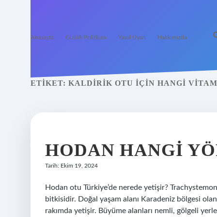
Anasayfa
Gizlilik Politikası
Yasal Uyarı
Hakkımızda
ETIKET:
KALDIRIK OTU IÇIN HANGI VITA
HODAN HANGI YÖ
Tarih: Ekim 19, 2024
Hodan otu Türkiye’de nerede yetişir? Trachystemon 
bitkisidir. Doğal yaşam alanı Karadeniz bölgesi ola
rakımda yetişir. Büyüme alanları nemli, gölgeli yerl