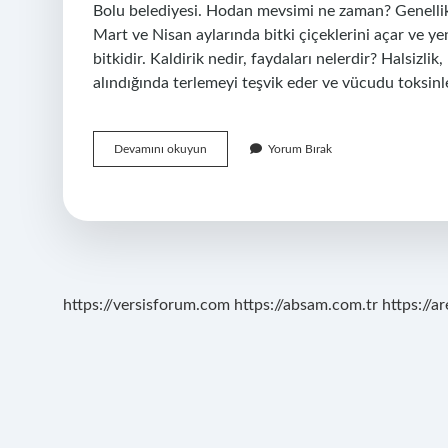
Bolu belediyesi. Hodan mevsimi ne zaman? Genellikl
Mart ve Nisan aylarında bitki çiçeklerini açar ve ye
bitkidir. Kaldirik nedir, faydaları nelerdir? Halsizli
alındığında terlemeyi teşvik eder ve vücudu toksinl
Hodan
Devamını okuyun
Yorum Bırak
Hangi
Yöreye
Aittir
https://versisforum.com
https://absam.com.tr
https://a