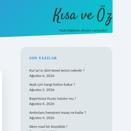
Kısa ve Öz
Hızlı bilgilerle zihnini canlandır!
ilbet
vd casino
vdcasino giriş
https://www.betexpe
SIDEBAR
SON YAZILAR
Kur’an’ın dört temel terimi nelerdir ?
Ağustos 6, 2026
Ayak için hangi bölüm bakar ?
Ağustos 5, 2026
Başörtüsüz Kuran tutulur mu ?
Ağustos 4, 2026
Ambulans hemşiresi maaşı ne kadar ?
Ağustos 4, 2026
Akım nasıl bir büyüklük ?