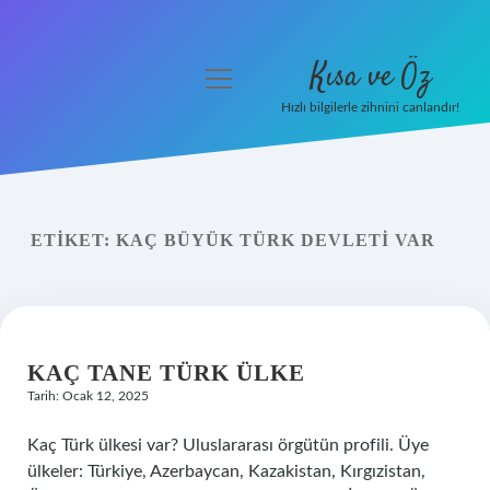
Kısa ve Öz
menüyü
aç
Hızlı bilgilerle zihnini canlandır!
Anasayfa
Gizlilik Politikası
ETIKET:
KAÇ BÜYÜK TÜRK DEVLETI VAR
Yasal Uyarı
Hakkımızda
KAÇ TANE TÜRK ÜLKE
Tarih: Ocak 12, 2025
Kaç Türk ülkesi var? Uluslararası örgütün profili. Üye
ülkeler: Türkiye, Azerbaycan, Kazakistan, Kırgızistan,