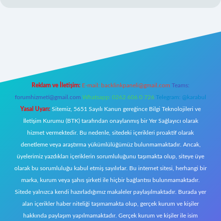
w.betexper.xyz/
Reklam ve İletişim:
E-mail:
backlinkpaneli@gmail.com
Teams:
forumhizmeti@gmail.com
Whatsapp: 0262 606 0 726
Telegram: @karabul
Yasal Uyarı:
Sitemiz, 5651 Sayılı Kanun gereğince Bilgi Teknolojileri ve
İletişim Kurumu (BTK) tarafından onaylanmış bir Yer Sağlayıcı olarak
hizmet vermektedir. Bu nedenle, sitedeki içerikleri proaktif olarak
denetleme veya araştırma yükümlülüğümüz bulunmamaktadır. Ancak,
üyelerimiz yazdıkları içeriklerin sorumluluğunu taşımakta olup, siteye üye
olarak bu sorumluluğu kabul etmiş sayılırlar. Bu internet sitesi, herhangi bir
marka, kurum veya şahıs şirketi ile hiçbir bağlantısı bulunmamaktadır.
Sitede yalnızca kendi hazırladığımız makaleler paylaşılmaktadır. Burada yer
alan içerikler haber niteliği taşımamakta olup, gerçek kurum ve kişiler
hakkında paylaşım yapılmamaktadır. Gerçek kurum ve kişiler ile isim