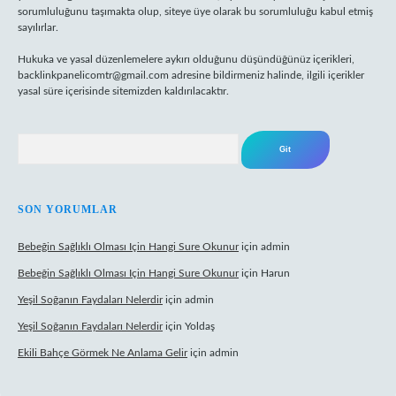
sorumluluğunu taşımakta olup, siteye üye olarak bu sorumluluğu kabul etmiş
sayılırlar.
Hukuka ve yasal düzenlemelere aykırı olduğunu düşündüğünüz içerikleri,
backlinkpanelicomtr@gmail.com
adresine bildirmeniz halinde, ilgili içerikler
yasal süre içerisinde sitemizden kaldırılacaktır.
Arama
SON YORUMLAR
Bebeğin Sağlıklı Olması Için Hangi Sure Okunur
için
admin
Bebeğin Sağlıklı Olması Için Hangi Sure Okunur
için
Harun
Yeşil Soğanın Faydaları Nelerdir
için
admin
Yeşil Soğanın Faydaları Nelerdir
için
Yoldaş
Ekili Bahçe Görmek Ne Anlama Gelir
için
admin