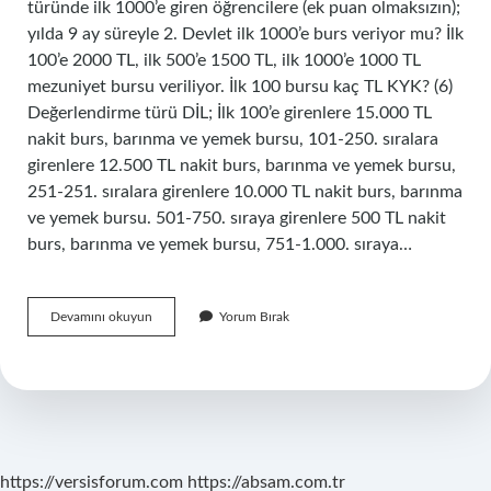
türünde ilk 1000’e giren öğrencilere (ek puan olmaksızın);
yılda 9 ay süreyle 2. Devlet ilk 1000’e burs veriyor mu? İlk
100’e 2000 TL, ilk 500’e 1500 TL, ilk 1000’e 1000 TL
mezuniyet bursu veriliyor. İlk 100 bursu kaç TL KYK? (6)
Değerlendirme türü DİL; İlk 100’e girenlere 15.000 TL
nakit burs, barınma ve yemek bursu, 101-250. sıralara
girenlere 12.500 TL nakit burs, barınma ve yemek bursu,
251-251. sıralara girenlere 10.000 TL nakit burs, barınma
ve yemek bursu. 501-750. sıraya girenlere 500 TL nakit
burs, barınma ve yemek bursu, 751-1.000. sıraya…
Ilk
Devamını okuyun
Yorum Bırak
1000
Ne
Kadar
Burs
https://versisforum.com
https://absam.com.tr