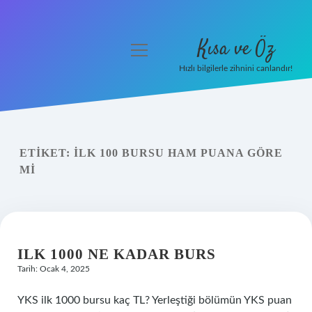
Kısa ve Öz
menüyü
aç
Hızlı bilgilerle zihnini canlandır!
Anasayfa
Gizlilik Politikası
ETIKET:
İLK 100 BURSU HAM PUANA GÖRE
Yasal Uyarı
MI
Hakkımızda
ILK 1000 NE KADAR BURS
Tarih: Ocak 4, 2025
YKS ilk 1000 bursu kaç TL? Yerleştiği bölümün YKS puan