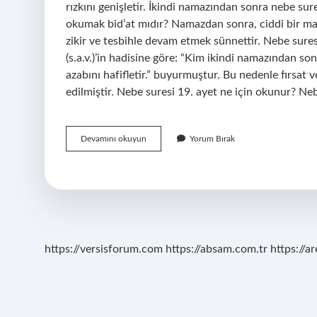
rızkını genişletir. İkindi namazından sonra nebe s
okumak bid’at mıdır? Namazdan sonra, ciddi bir ma
zikir ve tesbihle devam etmek sünnettir. Nebe sur
(s.a.v.)’in hadisine göre: “Kim ikindi namazından s
azabını hafifletir.” buyurmuştur. Bu nedenle fırsat
edilmiştir. Nebe suresi 19. ayet ne için okunur? Ne
Ikindi
Devamını okuyun
Yorum Bırak
Namazından
Sonra
Nebe
Suresinin
Hangi
Ayetleri
Okunur
https://versisforum.com
https://absam.com.tr
https://a