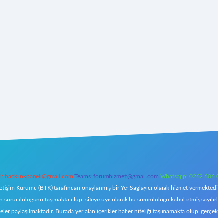
l:
backlinkpaneli@gmail.com
Teams:
forumhizmeti@gmail.com
Whatsapp: 0262 606 
letişim Kurumu (BTK) tarafından onaylanmış bir Yer Sağlayıcı olarak hizmet vermektedir.
orumluluğunu taşımakta olup, siteye üye olarak bu sorumluluğu kabul etmiş sayılırlar. 
eler paylaşılmaktadır. Burada yer alan içerikler haber niteliği taşımamakta olup, ger