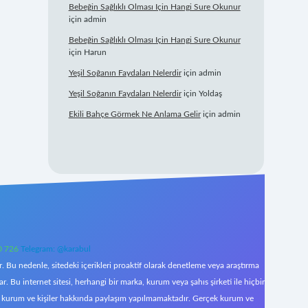
Bebeğin Sağlıklı Olması Için Hangi Sure Okunur
için
admin
Bebeğin Sağlıklı Olması Için Hangi Sure Okunur
için
Harun
Yeşil Soğanın Faydaları Nelerdir
için
admin
Yeşil Soğanın Faydaları Nelerdir
için
Yoldaş
Ekili Bahçe Görmek Ne Anlama Gelir
için
admin
0 726
Telegram: @karabul
 Bu nedenle, sitedeki içerikleri proaktif olarak denetleme veya araştırma
Bu internet sitesi, herhangi bir marka, kurum veya şahıs şirketi ile hiçbir
çek kurum ve kişiler hakkında paylaşım yapılmamaktadır. Gerçek kurum ve