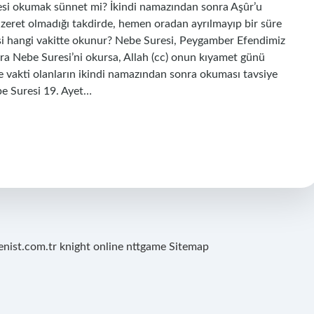
uresi okumak sünnet mi? İkindi namazından sonra Aşûr’u
zeret olmadığı takdirde, hemen oradan ayrılmayıp bir süre
esi hangi vakitte okunur? Nebe Suresi, Peygamber Efendimiz
onra Nebe Suresi’ni okursa, Allah (cc) onun kıyamet günü
 ve vakti olanların ikindi namazından sonra okuması tavsiye
be Suresi 19. Ayet…
renist.com.tr
knight online
nttgame
Sitemap