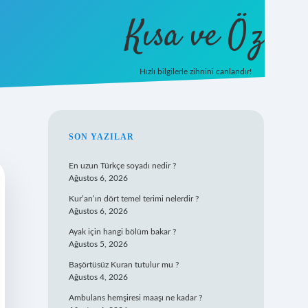
Kısa ve Öz
Hızlı bilgilerle zihnini canlandır!
ilbet
vd casino
vdcasino giriş
https://www.betexpe
SIDEBAR
SON YAZILAR
En uzun Türkçe soyadı nedir ?
Ağustos 6, 2026
Kur’an’ın dört temel terimi nelerdir ?
Ağustos 6, 2026
Ayak için hangi bölüm bakar ?
Ağustos 5, 2026
Başörtüsüz Kuran tutulur mu ?
Ağustos 4, 2026
Ambulans hemşiresi maaşı ne kadar ?