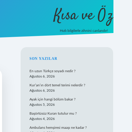
Kısa ve Öz
Hızlı bilgilerle zihnini canlandır!
ilbet
vd casino
vdcasino giriş
https://www.betexpe
SIDEBAR
SON YAZILAR
En uzun Türkçe soyadı nedir ?
Ağustos 6, 2026
Kur’an’ın dört temel terimi nelerdir ?
Ağustos 6, 2026
Ayak için hangi bölüm bakar ?
Ağustos 5, 2026
Başörtüsüz Kuran tutulur mu ?
Ağustos 4, 2026
Ambulans hemşiresi maaşı ne kadar ?