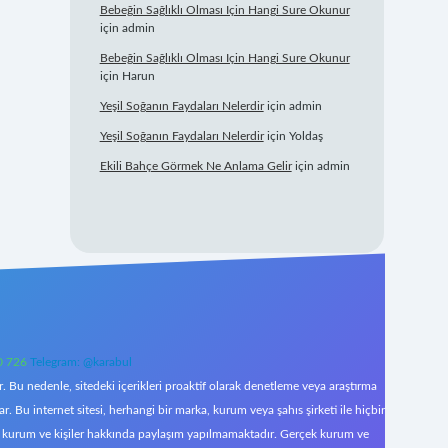
Bebeğin Sağlıklı Olması Için Hangi Sure Okunur
için
admin
Bebeğin Sağlıklı Olması Için Hangi Sure Okunur
için
Harun
Yeşil Soğanın Faydaları Nelerdir
için
admin
Yeşil Soğanın Faydaları Nelerdir
için
Yoldaş
Ekili Bahçe Görmek Ne Anlama Gelir
için
admin
0 726
Telegram: @karabul
 Bu nedenle, sitedeki içerikleri proaktif olarak denetleme veya araştırma
Bu internet sitesi, herhangi bir marka, kurum veya şahıs şirketi ile hiçbir
çek kurum ve kişiler hakkında paylaşım yapılmamaktadır. Gerçek kurum ve