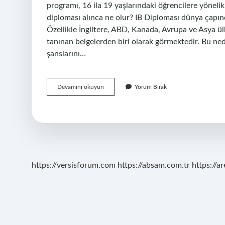
programı, 16 ila 19 yaşlarındaki öğrencilere yönelik 
diploması alınca ne olur? IB Diploması dünya çapınd
Özellikle İngiltere, ABD, Kanada, Avrupa ve Asya ül
tanınan belgelerden biri olarak görmektedir. Bu ne
şanslarını…
Ib
Devamını okuyun
Yorum Bırak
Dersleri
Ingilizce
Mi
https://versisforum.com
https://absam.com.tr
https://a