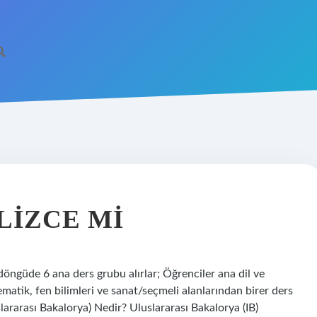
LIZCE MI
döngüde 6 ana ders grubu alırlar; Öğrenciler ana dil ve
ematik, fen bilimleri ve sanat/seçmeli alanlarından birer ders
lararası Bakalorya) Nedir? Uluslararası Bakalorya (IB)