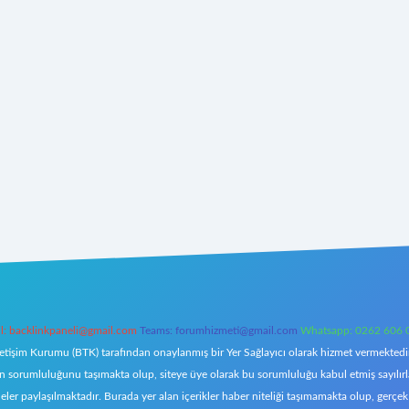
l:
backlinkpaneli@gmail.com
Teams:
forumhizmeti@gmail.com
Whatsapp: 0262 606 
letişim Kurumu (BTK) tarafından onaylanmış bir Yer Sağlayıcı olarak hizmet vermektedir.
orumluluğunu taşımakta olup, siteye üye olarak bu sorumluluğu kabul etmiş sayılırlar. 
eler paylaşılmaktadır. Burada yer alan içerikler haber niteliği taşımamakta olup, ger